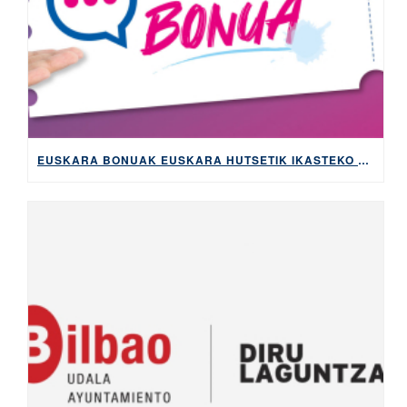
EUSKARA BONUAK EUSKARA HUTSETIK IKASTEKO KOSTUA ETA BUROKRAZIA MURRIZTUKO DITU