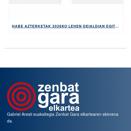
HABE AZTERKETAK 2026KO LEHEN DEIALDIAN EGITEKO MATRIKULA-EPEA, APIRILAREN 9TIK 14RA EGONGO DA ZABALIK
Gabriel Aresti euskaltegia
Zenbat Gara
elkartearen ekimena
da.