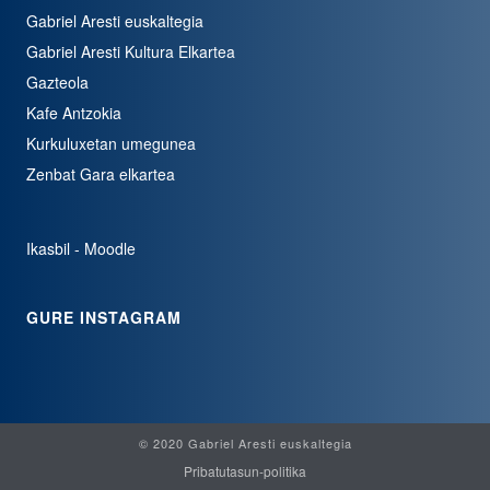
Gabriel Aresti euskaltegia
Gabriel Aresti Kultura Elkartea
Gazteola
Kafe Antzokia
Kurkuluxetan umegunea
Zenbat Gara elkartea
Ikasbil - Moodle
GURE INSTAGRAM
© 2020 Gabriel Aresti euskaltegia
Pribatutasun-politika