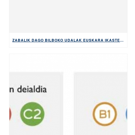
ZABALIK DAGO BILBOKO UDALAK EUSKARA IKASTEKO ESKAINTZEN DITUEN DIRULAGUNTZAK ESKATZEKO EPEA, 2026KO MAIATZAREN 5ERA ARTE