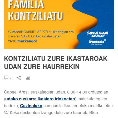
KONTZILIATU ZURE IKASTAROAK
UDAN ZURE HAURREKIN
0
Gabriel Aresti euskaltegian udan, 8.30-14.00 ordutegian
(
udako euskarra ikastaro trinkoetan
) matrikula egiten
baduzu,
Gazteolako
campus ta ikastaroetako matrikuletan
%10eko deskontua izango dute zure haurrek. Bien