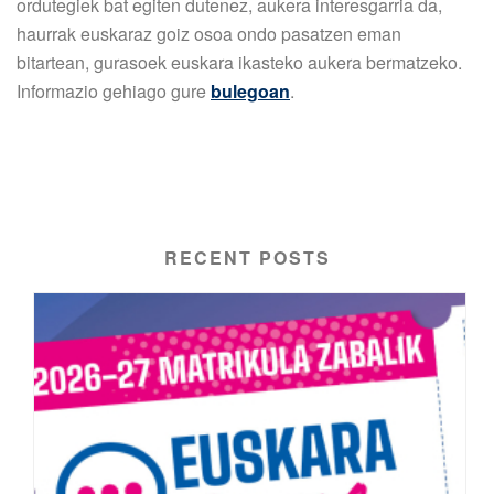
ordutegiek bat egiten dutenez, aukera interesgarria da,
haurrak euskaraz goiz osoa ondo pasatzen eman
bitartean, gurasoek euskara ikasteko aukera bermatzeko.
Informazio gehiago gure
bulegoan
.
RECENT POSTS