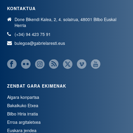
KONTAKTUA
Done Bikendi Kalea, 2, 4. solairua, 48001 Bilbo Euskal
Herria
(+34) 94 423 75 91
bulegoa@gabrielaresti.eus
ZENBAT GARA EKIMENAK
Algara konpartsa
Bakaikuko Etxea
Bilbo Hiria irratia
Erroa argitaletxea
Euskara jendea