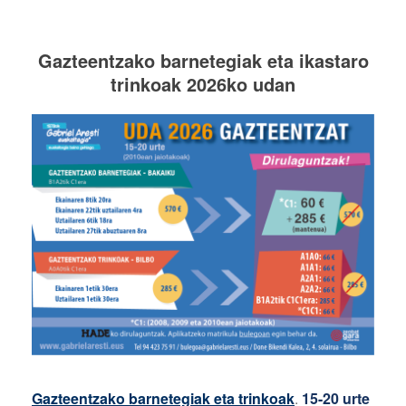
Gazteentzako barnetegiak eta ikastaro
trinkoak 2026ko udan
Gazteentzako barnetegiak eta trinkoak
.
15-20 urte