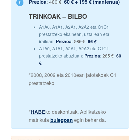
Prezioa
:
480 €
60 € + 195 € (mantenua)
TRINKOAK – BILBO
A1A0, A1A1, A2A1, A2A2 eta C1C1
prestatzeko ekainean, uztailean eta
irailean.
Prezioa
:
285 €
66 €
A1A0, A1A1, A2A1, A2A2 eta C1C1
prestatzeko abuztuan:
Prezioa
:
285 €
60
€
*2008, 2009 eta 2010ean jaiotakoak C1
prestatzeko
*
HABE
ko deskontuak. Aplikatzeko
matrikula
bulegoan
egin behar da.