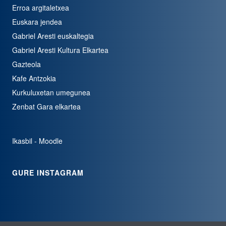
Erroa argitaletxea
Euskara jendea
Gabriel Aresti euskaltegia
Gabriel Aresti Kultura Elkartea
Gazteola
Kafe Antzokia
Kurkuluxetan umegunea
Zenbat Gara elkartea
Ikasbil - Moodle
GURE INSTAGRAM