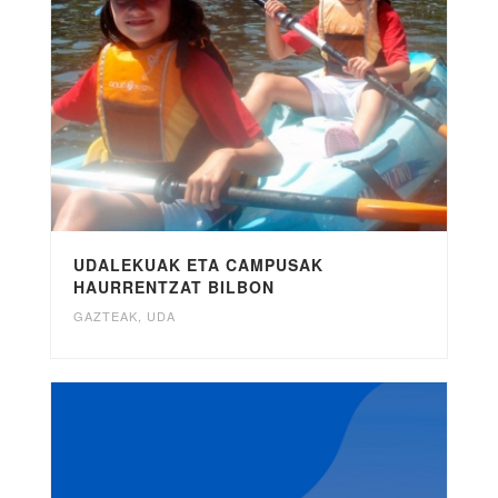
UDALEKUAK ETA CAMPUSAK
HAURRENTZAT BILBON
GAZTEAK
,
UDA