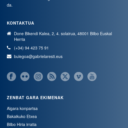
da.
KONTAKTUA
Done Bikendi Kalea, 2, 4. solairua, 48001 Bilbo Euskal
Herria
(+34) 94 423 75 91
bulegoa@gabrielaresti.eus
ZENBAT GARA EKIMENAK
Algara konpartsa
Bakaikuko Etxea
Bilbo Hiria irratia