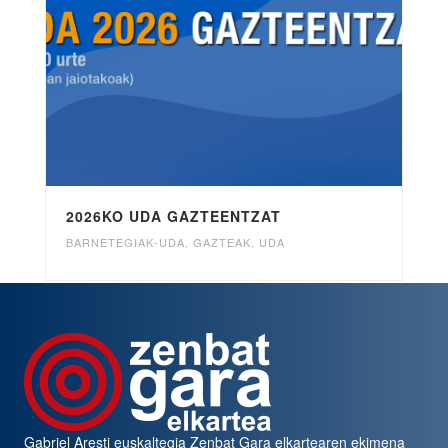
2026KO UDA GAZTEENTZAT
BARNETEGIAK-UDA
,
GAZTEAK
,
UDA
Gabriel Aresti euskaltegia
Zenbat Gara
elkartearen ekimena