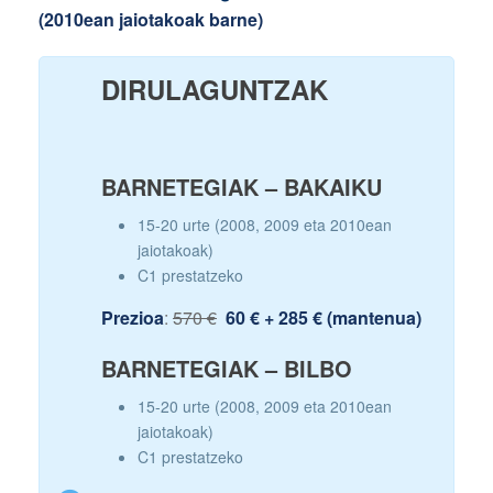
(2010ean jaiotakoak barne)
DIRULAGUNTZAK
BARNETEGIAK – BAKAIKU
15-20 urte (2008, 2009 eta 2010ean
jaiotakoak)
C1 prestatzeko
Prezioa
:
570 €
60 € + 285 € (mantenua)
BARNETEGIAK – BILBO
15-20 urte (2008, 2009 eta 2010ean
jaiotakoak)
C1 prestatzeko