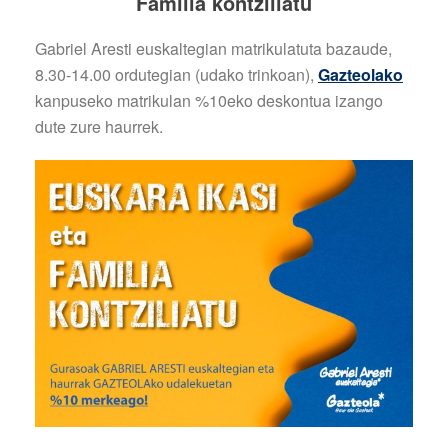
Familia kontziliatu
Gabriel Aresti euskaltegian matrikulatuta bazaude,
8.30-14.00 ordutegian (udako trinkoan),
Gazteolako
kanpuseko matrikulan %10eko deskontua izango
dute zure haurrek.