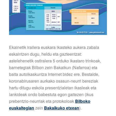
Ekainetik irailera euskara ikasteko aukera zabala
eskaintzen dugu, heldu eta gazteentzat:
astelehenetik ostiralera 5 orduko ikastaro trinkoak,
barnetegiak Bilbon zein Bakaikun (Nafarroa) eta
baita autoikaskuntza Internet bidez ere. Bestalde,
koronabirusaren aurkako osasun-neurri bereziak
hartu ditugu eskola presentzialetan ikasleak eta
lankideak ondo babestuta egon gaitezen (ikus
prebentzio-neurriak eta protokoloak
Bilboko
euskaltegian
zein
Bakaikuko etxean
)
.