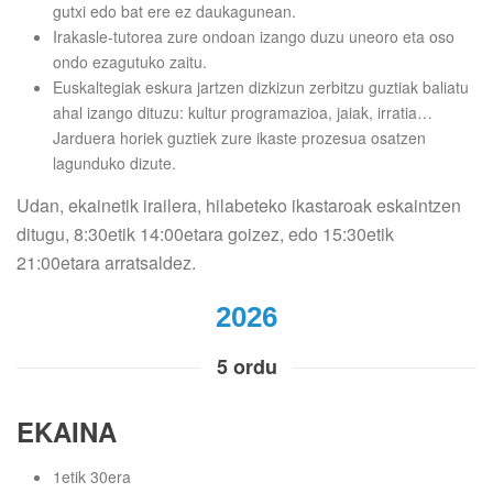
gutxi edo bat ere ez daukagunean.
Irakasle-tutorea zure ondoan izango duzu uneoro eta oso
ondo ezagutuko zaitu.
Euskaltegiak eskura jartzen dizkizun zerbitzu guztiak baliatu
ahal izango dituzu: kultur programazioa, jaiak, irratia…
Jarduera horiek guztiek zure ikaste prozesua osatzen
lagunduko dizute.
Udan, ekainetik irailera, hilabeteko ikastaroak eskaintzen
ditugu, 8:30etik 14:00etara goizez, edo 15:30etik
21:00etara arratsaldez.
2026
5 ordu
EKAINA
1etik 30era