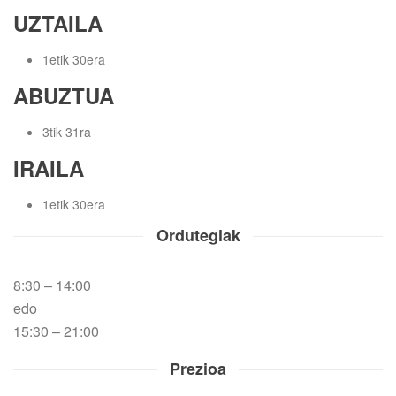
UZTAILA
1etik 30era
ABUZTUA
3tik 31ra
IRAILA
1etik 30era
Ordutegiak
8:30 – 14:00
edo
15:30 – 21:00
Prezioa