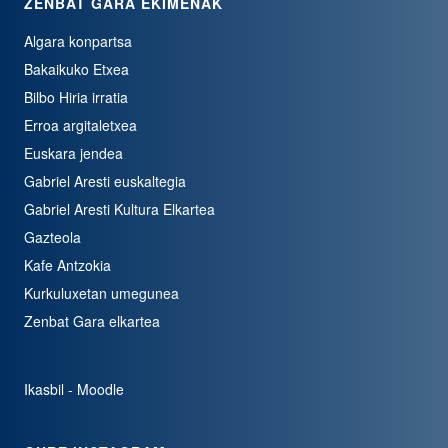
ZENBAT GARA EKIMENAK
Algara konpartsa
Bakaikuko Etxea
Bilbo Hiria irratia
Erroa argitaletxea
Euskara jendea
Gabriel Aresti euskaltegia
Gabriel Aresti Kultura Elkartea
Gazteola
Kafe Antzokia
Kurkuluxetan umegunea
Zenbat Gara elkartea
Ikasbil - Moodle