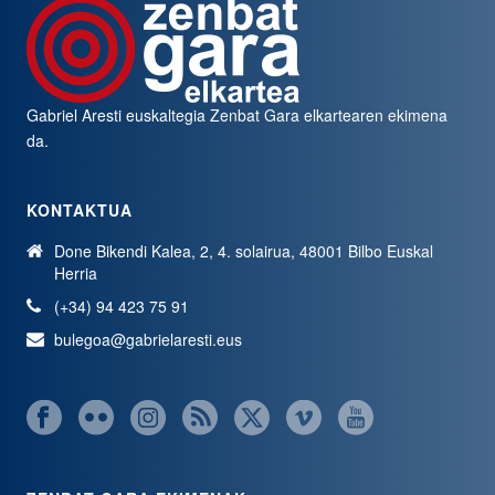
Gabriel Aresti euskaltegia
Zenbat Gara
elkartearen ekimena
da.
KONTAKTUA
Done Bikendi Kalea, 2, 4. solairua, 48001 Bilbo Euskal
Herria
(+34) 94 423 75 91
bulegoa@gabrielaresti.eus