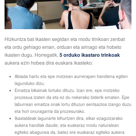
Hizkuntza bat ikasten segidan eta modu trinkoan zenbat
eta ordu gehiago eman, orduan eta arinago eta hobeto
ikasten dugu. Horregatik,
5 orduko ikastaro trinkoak
aukera ezin hobea dira euskara ikasteko:
Abiada hartu eta epe motzean aurrerapen handiena egiten
lagunduko dizu.
Emaitza bikainak lortuko dituzu. Izan ere, epe motzeko
prozesua izaten da eta ez du nekerako biderik ematen. Epe
laburrean emaitza onak lortu dituzun sentsazioa izango duzu
eta hori onuragarria da prozesurako.
Ikastaldeak lagunarte bihurtzen dira, elkar ezagutzarako
aukera handiak daude, eta euskaraz modu naturalean
egiteko abagunea da, batez ere euskaraz egiteko aukera