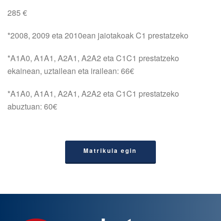
285 €
*2008, 2009 eta 2010ean jaiotakoak C1 prestatzeko
*A1A0, A1A1, A2A1, A2A2 eta C1C1 prestatzeko
ekainean, uztailean eta irailean: 66€
*A1A0, A1A1, A2A1, A2A2 eta C1C1 prestatzeko
abuztuan: 60€
Matrikula egin