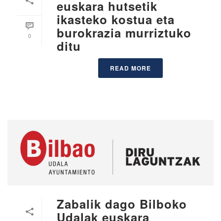
euskara hutsetik
ikasteko kostua eta
burokrazia murriztuko
0
ditu
READ MORE
Zabalik dago Bilboko
Udalak euskara