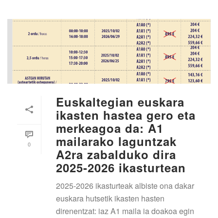
Euskaltegian euskara
ikasten hastea gero eta
merkeagoa da: A1
mailarako laguntzak
0
A2ra zabalduko dira
2025-2026 ikasturtean
2025-2026 ikasturteak albiste ona dakar
euskara hutsetik ikasten hasten
direnentzat: iaz A1 maila ia doakoa egin