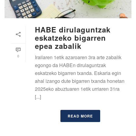
HABE dirulaguntzak
eskatzeko bigarren
epea zabalik
0
Irailaren 1etik azaroaren 3ra arte zabalik
egongo da HABEn dirulaguntzak
eskatzeko bigarren txanda. Eskaria egin
ahal izango dute bigarren txanda honetan
2025eko abuztuaren 1etik urriaren 31ra
[...]
READ MORE