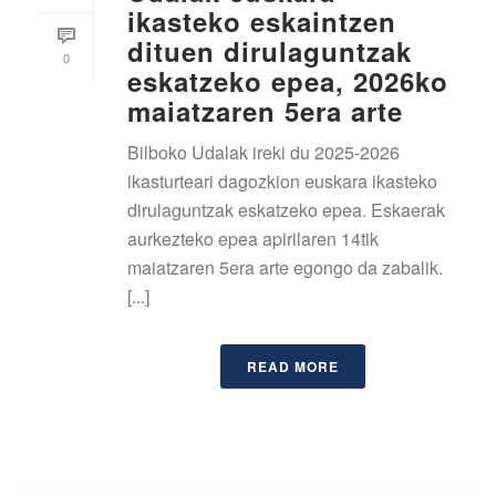
ikasteko eskaintzen
dituen dirulaguntzak
0
eskatzeko epea, 2026ko
maiatzaren 5era arte
Bilboko Udalak ireki du 2025-2026
ikasturteari dagozkion euskara ikasteko
dirulaguntzak eskatzeko epea. Eskaerak
aurkezteko epea apirilaren 14tik
maiatzaren 5era arte egongo da zabalik.
[...]
READ MORE