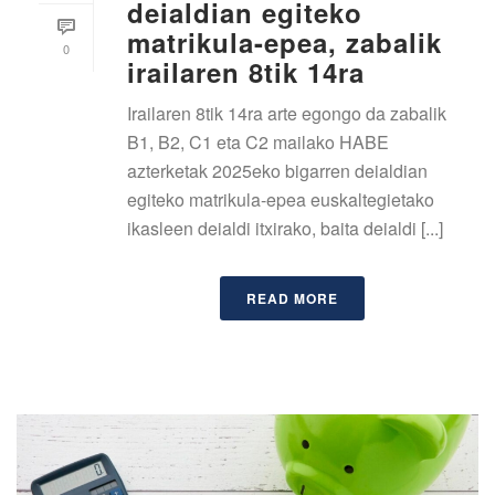
deialdian egiteko
matrikula-epea, zabalik
0
irailaren 8tik 14ra
Irailaren 8tik 14ra arte egongo da zabalik
B1, B2, C1 eta C2 mailako HABE
azterketak 2025eko bigarren deialdian
egiteko matrikula-epea euskaltegietako
ikasleen deialdi itxirako, baita deialdi [...]
READ MORE