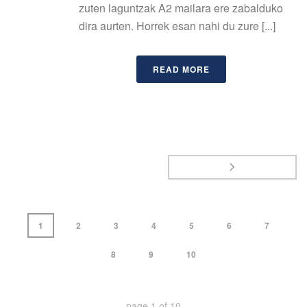
zuten laguntzak A2 mailara ere zabalduko
dira aurten. Horrek esan nahi du zure [...]
READ MORE
1
2
3
4
5
6
7
8
9
10
page
1
of
10