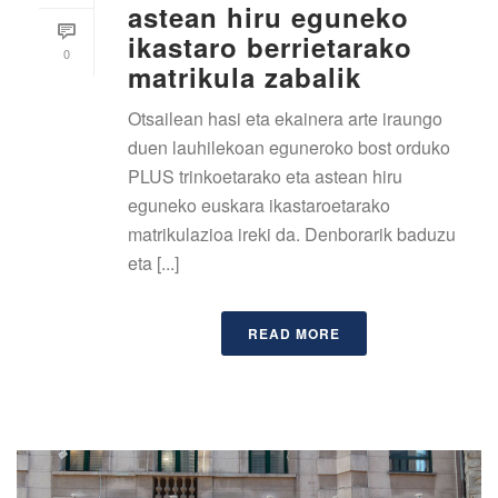
astean hiru eguneko
ikastaro berrietarako
0
matrikula zabalik
Otsailean hasi eta ekainera arte iraungo
duen lauhilekoan eguneroko bost orduko
PLUS trinkoetarako eta astean hiru
eguneko euskara ikastaroetarako
matrikulazioa ireki da. Denborarik baduzu
eta [...]
READ MORE