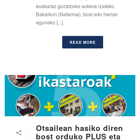
euskaraz gozatzeko aukera izateko.
Bakaikun (Nafarroa), bost edo hamar
eguneko [...]
READ MORE
Otsailean hasiko diren
bost orduko PLUS eta