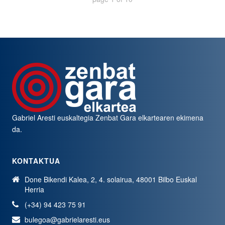
Gabriel Aresti euskaltegia
Zenbat Gara
elkartearen ekimena
da.
KONTAKTUA
Done Bikendi Kalea, 2, 4. solairua, 48001 Bilbo Euskal
Herria
(+34) 94 423 75 91
bulegoa@gabrielaresti.eus