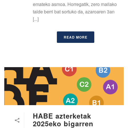
emateko asmoa. Horregatik, zero mailako
talde berri bat sortuko da, azaroaren 3an
[...]
READ MORE
HABE azterketak
2025eko bigarren