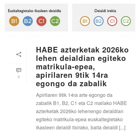
HABE azterketak 2026ko
lehen deialdian egiteko
matrikula-epea,
apirilaren 9tik 14ra
0
egongo da zabalik
Apirilaren 9tik 14ra arte egongo da
zabalik B1, B2, C1 eta C2 mailako HABE
azterketak 2026ko lehenengo deialdian
egiteko matrikula-epea euskaltegietako
ikasleen deialdi itxirako, baita deialdi [...]