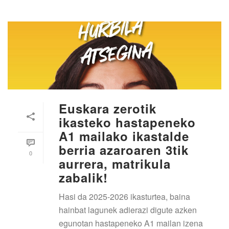
Euskara zerotik
ikasteko hastapeneko
A1 mailako ikastalde
berria azaroaren 3tik
0
aurrera, matrikula
zabalik!
Hasi da 2025-2026 ikasturtea, baina
hainbat lagunek adierazi digute azken
egunotan hastapeneko A1 mailan izena