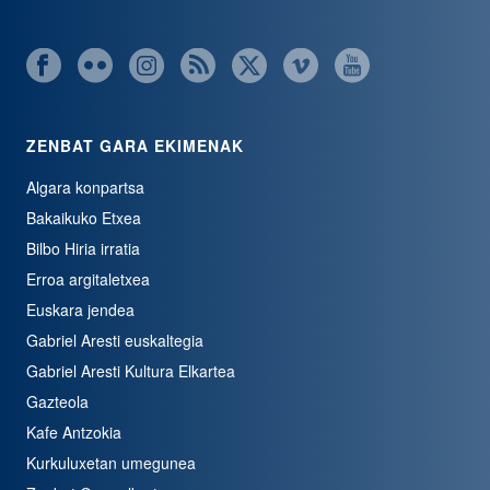
ZENBAT GARA EKIMENAK
Algara konpartsa
Bakaikuko Etxea
Bilbo Hiria irratia
Erroa argitaletxea
Euskara jendea
Gabriel Aresti euskaltegia
Gabriel Aresti Kultura Elkartea
Gazteola
Kafe Antzokia
Kurkuluxetan umegunea