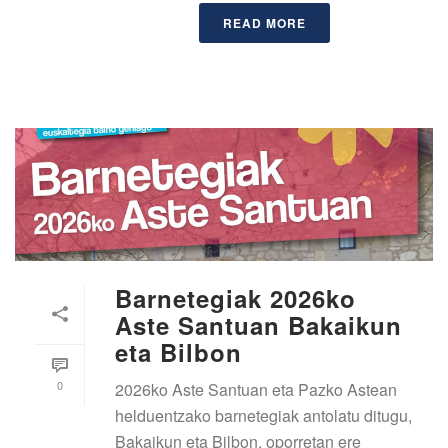
READ MORE
Barnetegiak 2026ko
Aste Santuan Bakaikun
eta Bilbon
0
2026ko Aste Santuan eta Pazko Astean
helduentzako barnetegiak antolatu ditugu,
Bakaikun eta Bilbon, oporretan ere