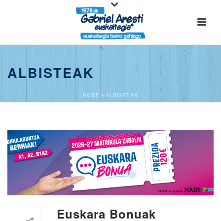
ALBISTEAK
HOME
/
ALBISTEAK
Euskara Bonuak