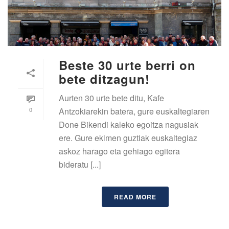
Beste 30 urte berri on
bete ditzagun!
Aurten 30 urte bete ditu, Kafe
0
Antzokiarekin batera, gure euskaltegiaren
Done Bikendi kaleko egoitza nagusiak
ere. Gure ekimen guztiak euskaltegiaz
askoz harago eta gehiago egitera
bideratu [...]
READ MORE