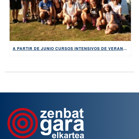
A PARTIR DE JUNIO CURSOS INTENSIVOS DE VERANO Y BARNETEGIS, PARA ADULTOS Y JÓVENES