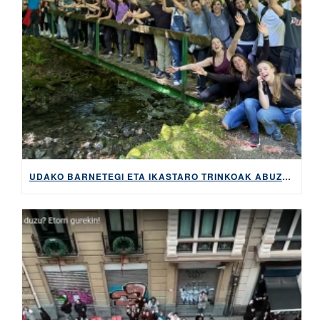
UDAKO BARNETEGI ETA IKASTARO TRINKOAK ABUZTUAN ETA IRAILEAN