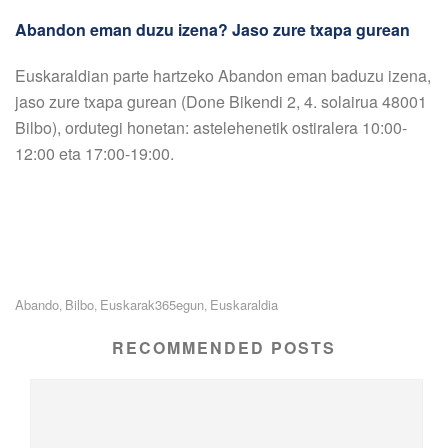
Abandon eman duzu izena? Jaso zure txapa gurean
Euskaraldian parte hartzeko Abandon eman baduzu izena,
jaso zure txapa gurean (Done Bikendi 2, 4. solairua 48001
Bilbo), ordutegi honetan: astelehenetik ostiralera 10:00-
12:00 eta 17:00-19:00.
Abando
Bilbo
Euskarak365egun
Euskaraldia
,
,
,
RECOMMENDED POSTS