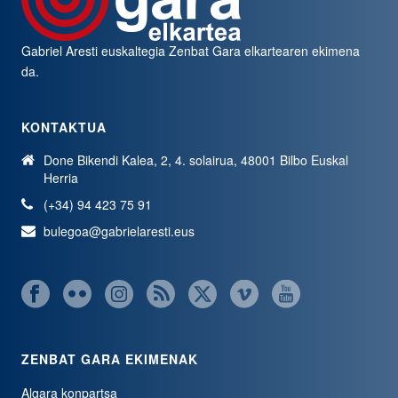
Gabriel Aresti euskaltegia
Zenbat Gara
elkartearen ekimena
da.
KONTAKTUA
Done Bikendi Kalea, 2, 4. solairua, 48001 Bilbo Euskal
Herria
(+34) 94 423 75 91
bulegoa@gabrielaresti.eus
ZENBAT GARA EKIMENAK
Algara konpartsa