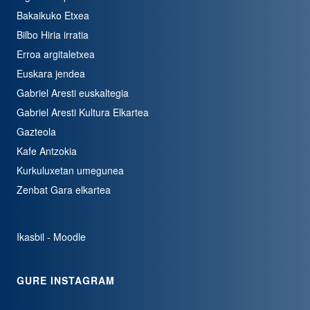
Bakaikuko Etxea
Bilbo Hiria irratia
Erroa argitaletxea
Euskara jendea
Gabriel Aresti euskaltegia
Gabriel Aresti Kultura Elkartea
Gazteola
Kafe Antzokia
Kurkuluxetan umegunea
Zenbat Gara elkartea
Ikasbil - Moodle
GURE INSTAGRAM