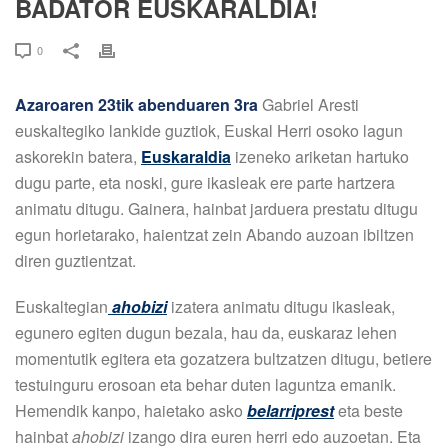
BADATOR EUSKARALDIA!
0
Azaroaren 23tik abenduaren 3ra
Gabriel Aresti
euskaltegiko lankide guztiok, Euskal Herri osoko lagun
askorekin batera,
Euskaraldia
izeneko ariketan hartuko
dugu parte, eta noski, gure ikasleak ere parte hartzera
animatu ditugu. Gainera, hainbat jarduera prestatu ditugu
egun horietarako, haientzat zein Abando auzoan ibiltzen
diren guztientzat.
Euskaltegian
ahobizi
izatera animatu ditugu ikasleak,
egunero egiten dugun bezala, hau da, euskaraz lehen
momentutik egitera eta gozatzera bultzatzen ditugu, betiere
testuinguru erosoan eta behar duten laguntza emanik.
Hemendik kanpo, haietako asko
belarriprest
eta beste
hainbat
ahobizi
izango dira euren herri edo auzoetan. Eta