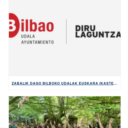
ZABALIK DAGO BILBOKO UDALAK EUSKARA IKASTEKO ESKAINTZEN DITUEN DIRULAGUNTZAK ESKATZEKO EPEA, 2026KO MAIATZAREN 5ERA ARTE