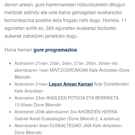
denon artean, gure harremanetan hizkuntzarekin ditugun
inertziak astindu eta uste baino gehiagotan euskarazko
komunikazioa posible dela frogatu nahi dugu. Horrela, 11
egunetan soilik ez, 365 egunetan euskaraz bizitzeko
aukerak zabaltzen jarraituko dugu.
Hona hemen
gure programazioa
:
Azaroaren 21ean, 23an, 24an, 27an, 28an, 30ean eta
abenduaren 1ean MINTZODROMOAK Kafe Antzokian-Done
Bikendin
Azaroaren 21ean
Lagun Artean Kantari
Anje Duhalderekin
Kafe Antzokian
Azaroaren 23an IKASLEEN POTEOA ETA BERRIKETA
13:30ean Done Bikendin
Azaroaren 23tik abenduaren 3ra AHOBIZIEN HERRIA
Gabriel Aresti Euskaltegian (Done Bikendi 2, 4.solairua)
Abenduaren 5ean EUSKALTEGIKO JAIA Kafe Antzokian-
Done Bikendin