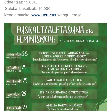
kideentzat: 15,00€.
-Saioka, bakoitzak: 10,00€
Izena emateko,
www.ueu.eus
webgunera jo.