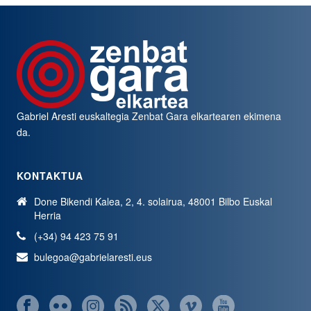
Gabriel Aresti euskaltegia
Zenbat Gara
elkartearen ekimena
da.
KONTAKTUA
Done Bikendi Kalea, 2, 4. solairua, 48001 Bilbo Euskal
Herria
(+34) 94 423 75 91
bulegoa@gabrielaresti.eus