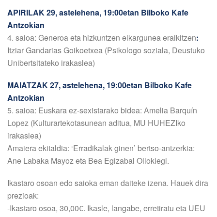
APIRILAK 29, astelehena, 19:00etan Bilboko Kafe
Antzokian
4. saioa: Generoa eta hizkuntzen elkargunea eraikitzen
:
Itziar Gandarias Goikoetxea (Psikologo soziala, Deustuko
Unibertsitateko irakaslea)
MAIATZAK 27, astelehena, 19:00etan Bilboko Kafe
Antzokian
5. saioa: Euskara ez-sexistarako bidea: Amelia Barquín
Lopez (Kulturartekotasunean aditua, MU HUHEZIko
irakaslea)
Amaiera ekitaldia: ‘Erradikalak ginen’ bertso-antzerkia:
Ane Labaka Mayoz eta Bea Egizabal Ollokiegi.
Ikastaro osoan edo saioka eman daiteke izena. Hauek dira
prezioak:
-Ikastaro osoa, 30,00€. Ikasle, langabe, erretiratu eta UEU