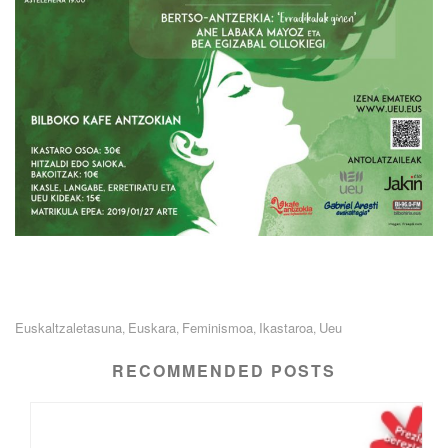
Euskaltzaletasuna
Euskara
Feminismoa
Ikastaroa
Ueu
,
,
,
,
RECOMMENDED POSTS