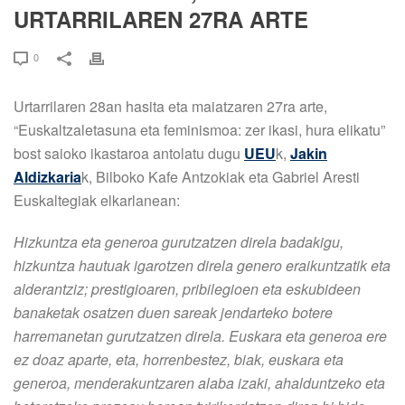
URTARRILAREN 27RA ARTE
0
Urtarrilaren 28an hasita eta maiatzaren 27ra arte,
“Euskaltzaletasuna eta feminismoa: zer ikasi, hura elikatu”
bost saioko ikastaroa antolatu dugu
UEU
k,
Jakin
Aldizkaria
k, Bilboko Kafe Antzokiak eta Gabriel Aresti
Euskaltegiak elkarlanean:
Hizkuntza eta generoa gurutzatzen direla badakigu,
hizkuntza hautuak igarotzen direla genero eraikuntzatik eta
alderantziz; prestigioaren, pribilegioen eta eskubideen
banaketak osatzen duen sareak jendarteko botere
harremanetan gurutzatzen direla. Euskara eta generoa ere
ez doaz aparte, eta, horrenbestez, biak, euskara eta
generoa, menderakuntzaren alaba izaki, ahalduntzeko eta