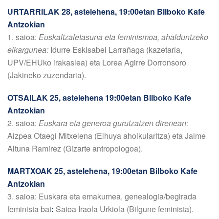
URTARRILAK 28, astelehena, 19:00etan Bilboko Kafe
Antzokian
1. saioa:
Euskaltzaletasuna eta feminismoa, ahalduntzeko
elkargunea:
Idurre Eskisabel Larrañaga (kazetaria,
UPV/EHUko irakaslea) eta Lorea Agirre Dorronsoro
(Jakineko zuzendaria).
OTSAILAK 25, astelehena 19:00etan Bilboko Kafe
Antzokian
2. saioa:
Euskara eta generoa gurutzatzen direnean:
Aizpea Otaegi Mitxelena (Elhuya aholkularitza) eta Jaime
Altuna Ramirez (Gizarte antropologoa).
MARTXOAK 25, astelehena, 19:00etan Bilboko Kafe
Antzokian
3. saioa: Euskara eta emakumea, genealogia/begirada
feminista bat
:
Saioa Iraola Urkiola (Bilgune feminista).