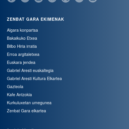
ZENBAT GARA EKIMENAK
Algara konpartsa
Bakaikuko Etxea
Bilbo Hiria irratia
Erroa argitaletxea
Euskara jendea
Gabriel Aresti euskaltegia
Gabriel Aresti Kultura Elkartea
Gazteola
Kafe Antzokia
Kurkuluxetan umegunea
Zenbat Gara elkartea