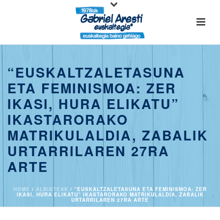
“EUSKALTZALETASUNA
ETA FEMINISMOA: ZER
IKASI, HURA ELIKATU”
IKASTARORAKO
MATRIKULALDIA, ZABALIK
URTARRILAREN 27RA
ARTE
HOME
/
ALBISTEAK
/ “EUSKALTZALETASUNA ETA FEMINISMOA: ZER
IKASI, HURA ELIKATU” IKASTARORAKO MATRIKULALDIA, ZABALIK
URTARRILAREN 27RA ARTE