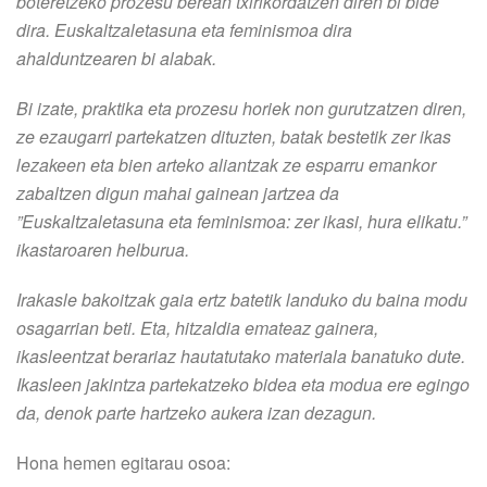
boteretzeko prozesu berean txirikordatzen diren bi bide
dira. Euskaltzaletasuna eta feminismoa dira
ahalduntzearen bi alabak.
Bi izate, praktika eta prozesu horiek non gurutzatzen diren,
ze ezaugarri partekatzen dituzten, batak bestetik zer ikas
lezakeen eta bien arteko aliantzak ze esparru emankor
zabaltzen digun mahai gainean jartzea da
”Euskaltzaletasuna eta feminismoa: zer ikasi, hura elikatu.”
ikastaroaren helburua.
Irakasle bakoitzak gaia ertz batetik landuko du baina modu
osagarrian beti. Eta, hitzaldia emateaz gainera,
ikasleentzat berariaz hautatutako materiala banatuko dute.
Ikasleen jakintza partekatzeko bidea eta modua ere egingo
da, denok parte hartzeko aukera izan dezagun.
Hona hemen egitarau osoa: