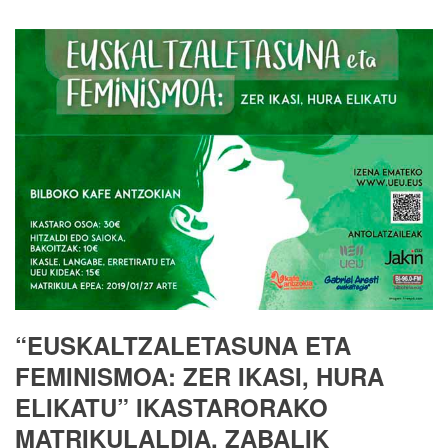
“EUSKALTZALETASUNA ETA
FEMINISMOA: ZER IKASI, HURA
ELIKATU” IKASTARORAKO
MATRIKULALDIA, ZABALIK