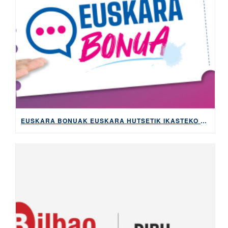
EUSKARA BONUAK EUSKARA HUTSETIK IKASTEKO KOSTUA ETA BUROKRAZIA MURRIZTUKO DITU