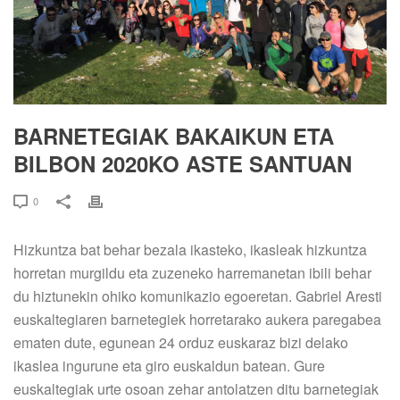
BARNETEGIAK BAKAIKUN ETA
BILBON 2020KO ASTE SANTUAN
0
Hizkuntza bat behar bezala ikasteko, ikasleak hizkuntza
horretan murgildu eta zuzeneko harremanetan ibili behar
du hiztunekin ohiko komunikazio egoeretan. Gabriel Aresti
euskaltegiaren barnetegiek horretarako aukera paregabea
ematen dute, egunean 24 orduz euskaraz bizi delako
ikaslea ingurune eta giro euskaldun batean. Gure
euskaltegiak urte osoan zehar antolatzen ditu barnetegiak