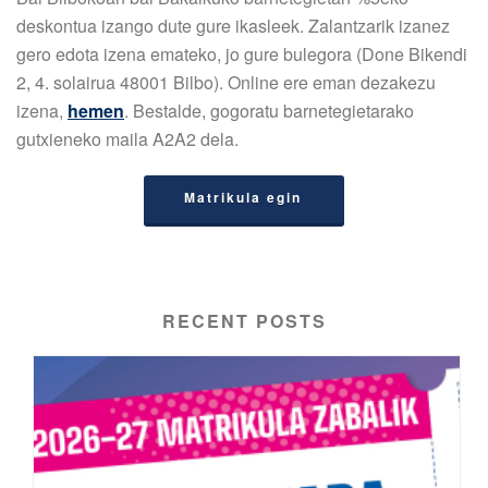
deskontua izango dute gure ikasleek. Zalantzarik izanez
gero edota izena emateko, jo gure bulegora (Done Bikendi
2, 4. solairua 48001 Bilbo). Online ere eman dezakezu
izena,
hemen
. Bestalde, gogoratu barnetegietarako
gutxieneko maila A2A2 dela.
Matrikula egin
RECENT POSTS