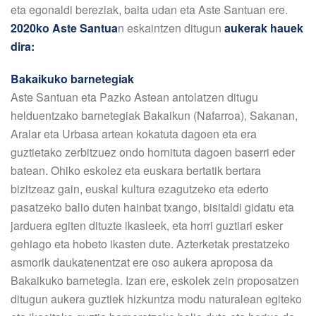
eta egonaldi bereziak, baita udan eta Aste Santuan ere.
2020ko Aste Santua
n eskaintzen ditugun
aukerak hauek
dira:
Bakaikuko barnetegiak
Aste Santuan eta Pazko Astean antolatzen ditugu
helduentzako barnetegiak Bakaikun (Nafarroa), Sakanan,
Aralar eta Urbasa artean kokatuta dagoen eta era
guztietako zerbitzuez ondo hornituta dagoen baserri eder
batean. Ohiko eskolez eta euskara bertatik bertara
bizitzeaz gain, euskal kultura ezagutzeko eta ederto
pasatzeko balio duten hainbat txango, bisitaldi gidatu eta
jarduera egiten dituzte ikasleek, eta horri guztiari esker
gehiago eta hobeto ikasten dute. Azterketak prestatzeko
asmorik daukatenentzat ere oso aukera aproposa da
Bakaikuko barnetegia. Izan ere, eskolek zein proposatzen
ditugun aukera guztiek hizkuntza modu naturalean egiteko