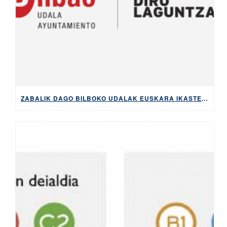
ZABALIK DAGO BILBOKO UDALAK EUSKARA IKASTEKO ESKAINTZEN DITUEN DIRULAGUNTZAK ESKATZEKO EPEA, 2026KO MAIATZAREN 5ERA ARTE