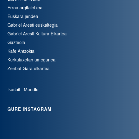
Erroa argitaletxea
Euskara jendea
Gabriel Aresti euskaltegia
Gabriel Aresti Kultura Elkartea
Gazteola
Kafe Antzokia
Kurkuluxetan umegunea
Zenbat Gara elkartea
Ikasbil - Moodle
GURE INSTAGRAM