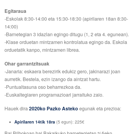
Egitaraua
-Eskolak 8:30-14:00 eta 15:30-18:30 (apirilaren 18an 8:30-
14:00)
-Barnetegian 3 idazlan egingo ditugu (1, 2 eta 4. egunean).
-Klase orduetan mintzamen kontrolatua egingo da. Eskola
orduetatik kanpo, mintzamen librea.
Ohar garrantzitsuak
-Janaria: eskaera berezirik edukiz gero, jakinarazi joan
aurretik. Bestela, ezin izango da aintzat hartu.
-Puntualtasuna oso beharrezkoa da.
-Euskaltegiaren programazioari jarraituko zaio.
Hauek dira
2020ko Pazko Asteko
egunak eta prezioa:
Apirilaren 14tik 18ra
(5 egun): 225€
Bai Bilbokoan bai Bakaikuko barnetegietan %5eko