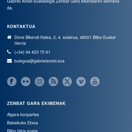
Gabriel Aresti euskaltegia
Zenbat Gara
elkartearen ekimena
da.
KONTAKTUA
Done Bikendi Kalea, 2, 4. solairua, 48001 Bilbo Euskal
Herria
(+34) 94 423 75 91
bulegoa@gabrielaresti.eus
ZENBAT GARA EKIMENAK
Algara konpartsa
Bakaikuko Etxea
Bilbo Hiria irratia