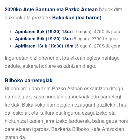
2020ko Aste Santuan eta Pazko Astean
hauek dira
aukerak eta prezioak
Bakaikun (loa barne)
:
Apirilaren 8tik (19:30) 18ra
(10 egun): 475€-tik gora
Apirilaren
8tik (19:30) 13ra
(5 egun): 270€-tik gora
Apirilaren 13tik (19:30) 18ra
(5 egun): 270€-tik gora
Inguruetan bizi direnenek loa etxean egitea nahiago
badute, aukera hori ere eskaintzen diegu.
Bilboko barnetegiak
Bilbon ere udan zein Pazko Astean eskaintzen ditugu
barnetegiak, kasu honetan egunekoak edo barnetegi
irekiak, Bakaikuko barnetegien ezaugarri guztiekin, hau
da, eskolak eta kultura eta ingurua ezagutzeko eta
hizkuntza ikasten jarraitzeko jarduerak, baina gaua nork
bere etxean igaroaz. Bazkaria Bilboko Kafe Antzokian
izaten da.