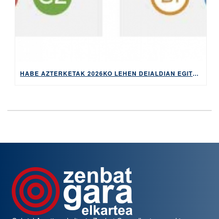
HABE AZTERKETAK 2026KO LEHEN DEIALDIAN EGITEKO MATRIKULA-EPEA, APIRILAREN 9TIK 14RA EGONGO DA ZABALIK