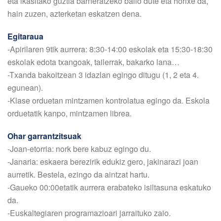
eta ikasitako guztia barneratzeko balio dute eta horixe da,
hain zuzen, azterketan eskatzen dena.
Egitaraua
-Apirilaren 9tik aurrera: 8:30-14:00 eskolak eta 15:30-18:30
eskolak edota txangoak, tailerrak, bakarko lana…
-Txanda bakoitzean 3 idazlan egingo ditugu (1, 2 eta 4.
egunean).
-Klase orduetan mintzamen kontrolatua egingo da. Eskola
orduetatik kanpo, mintzamen librea.
Ohar garrantzitsuak
-Joan-etorria: nork bere kabuz egingo du.
-Janaria: eskaera berezirik edukiz gero, jakinarazi joan
aurretik. Bestela, ezingo da aintzat hartu.
-Gaueko 00:00etatik aurrera erabateko isiltasuna eskatuko
da.
-Euskaltegiaren programazioari jarraituko zaio.