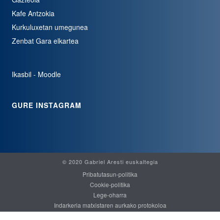
Kafe Antzokia
Kurkuluxetan umegunea
Zenbat Gara elkartea
Ikasbil - Moodle
GURE INSTAGRAM
© 2020 Gabriel Aresti euskaltegia
Pribatutasun-politika
Cookie-politika
Lege-oharra
Indarkeria matxistaren aurkako protokoloa