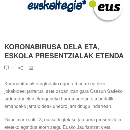
KORONABIRUSA DELA ETA,
ESKOLA PRESENTZIALAK ETENDA
0
Koronabirusak eragindako egoerari aurre egiteko
jokabideei jarraituz, aste osoan izan gara Osasun Saileko
arduradunekin etengabeko harremanetan eta bertatik
emandako jarraibideak uneoro jarri ditugu indarrean.
Gaur, martxoak 13, euskaltegietako jarduera presentziala
eteteko agindua etorri zaigu Eusko Jaurlaritzatik eta