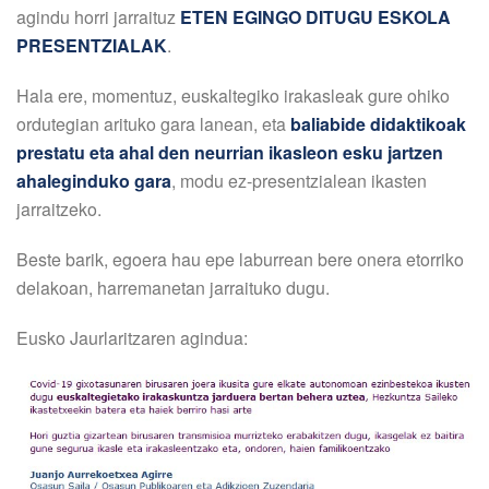
agindu horri jarraituz
ETEN EGINGO DITUGU ESKOLA
PRESENTZIALAK
.
Hala ere, momentuz, euskaltegiko irakasleak gure ohiko
ordutegian arituko gara lanean, eta
baliabide didaktikoak
prestatu eta ahal den neurrian ikasleon esku jartzen
ahaleginduko gara
, modu ez-presentzialean ikasten
jarraitzeko.
Beste barik, egoera hau epe laburrean bere onera etorriko
delakoan, harremanetan jarraituko dugu.
Eusko Jaurlaritzaren agindua: