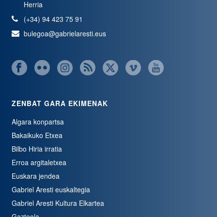
Herria
(+34) 94 423 75 91
bulegoa@gabrielaresti.eus
ZENBAT GARA EKIMENAK
Algara konpartsa
Bakaikuko Etxea
Bilbo Hiria irratia
Erroa argitaletxea
Euskara jendea
Gabriel Aresti euskaltegia
Gabriel Aresti Kultura Elkartea
Gazteola