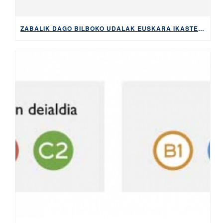
ZABALIK DAGO BILBOKO UDALAK EUSKARA IKASTEKO ESKAINTZEN DITUEN DIRULAGUNTZAK ESKATZEKO EPEA, 2026KO MAIATZAREN 5ERA ARTE