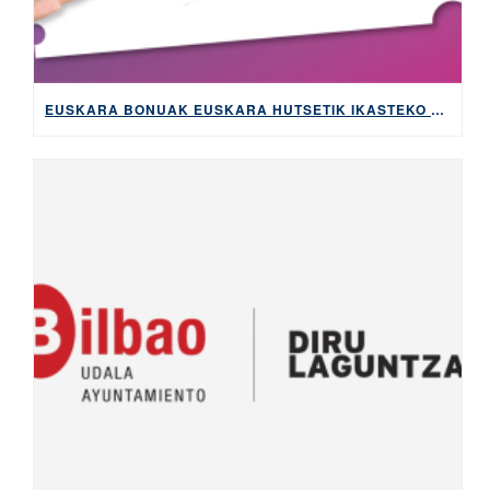
EUSKARA BONUAK EUSKARA HUTSETIK IKASTEKO KOSTUA ETA BUROKRAZIA MURRIZTUKO DITU