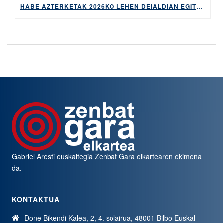
HABE AZTERKETAK 2026KO LEHEN DEIALDIAN EGITEKO MATRIKULA-EPEA, APIRILAREN 9TIK 14RA EGONGO DA ZABALIK
Gabriel Aresti euskaltegia
Zenbat Gara
elkartearen ekimena
da.
KONTAKTUA
Done Bikendi Kalea, 2, 4. solairua, 48001 Bilbo Euskal