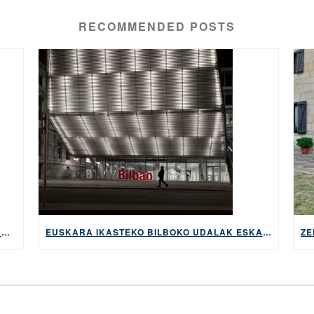
RECOMMENDED POSTS
UDAKO BARNETEGI ETA IKASTARO TRINKOAK ABUZTUAN ETA IRAILEAN
EUSKARA IKASTEKO BILBOKO UDALAK ESKAINTZEN DITUEN DIRULAGUNTZAK ESKATZEKO EPEA, ZABALIK MAIATZAREN 2TIK 22RA