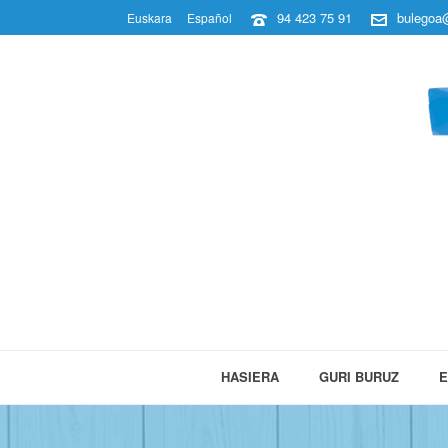
94 423 75 91
bulegoa@
Euskara
Español
HASIERA
GURI BURUZ
E