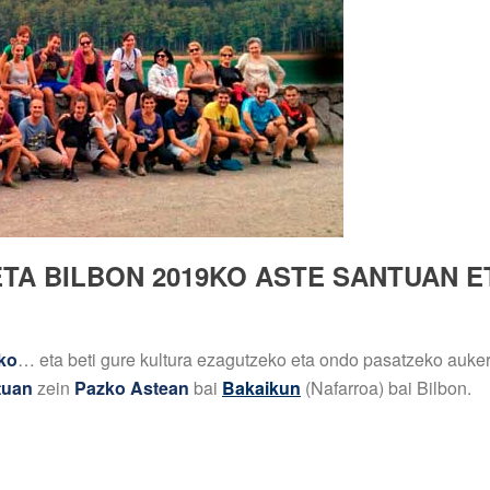
TA BILBON 2019KO ASTE SANTUAN E
eko
… eta beti gure kultura ezagutzeko eta ondo pasatzeko aukera
tuan
zein
Pazko Astean
bai
Bakaikun
(Nafarroa) bai Bilbon.