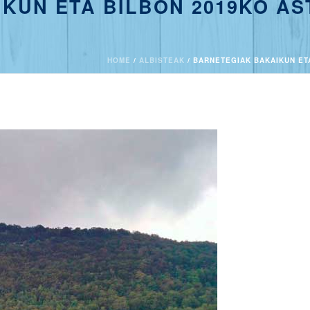
KUN ETA BILBON 2019KO AS
HOME
/
ALBISTEAK
/ BARNETEGIAK BAKAIKUN ET