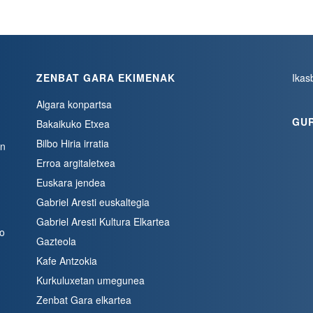
ZENBAT GARA EKIMENAK
Ikas
Algara konpartsa
GU
Bakaikuko Etxea
Bilbo Hiria irratia
en
Erroa argitaletxea
Euskara jendea
Gabriel Aresti euskaltegia
Gabriel Aresti Kultura Elkartea
bo
Gazteola
Kafe Antzokia
Kurkuluxetan umegunea
Zenbat Gara elkartea