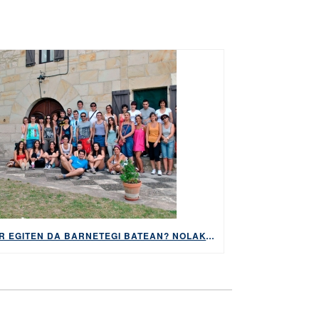
ZER EGITEN DA BARNETEGI BATEAN? NOLAKOAK DIRA GURE BARNETEGIAK?