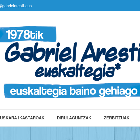
gabrielaresti.eus
USKARA IKASTAROAK
DIRULAGUNTZAK
ZERBITZUAK