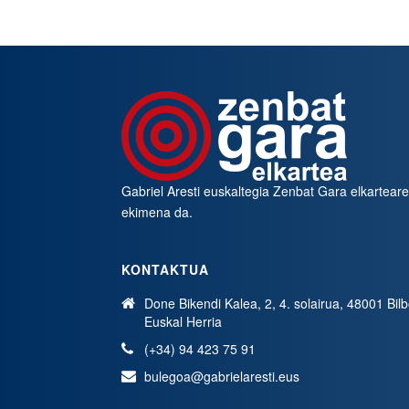
Gabriel Aresti euskaltegia
Zenbat Gara
elkartear
ekimena da.
KONTAKTUA
Done Bikendi Kalea, 2, 4. solairua, 48001 Bil
Euskal Herria
(+34) 94 423 75 91
bulegoa@gabrielaresti.eus