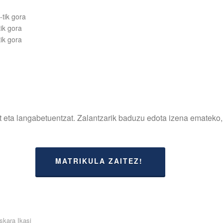
-tik gora
ik gora
ik gora
 eta langabetuentzat. Zalantzarik baduzu edota izena emateko, 
MATRIKULA ZAITEZ!
skara Ikasi