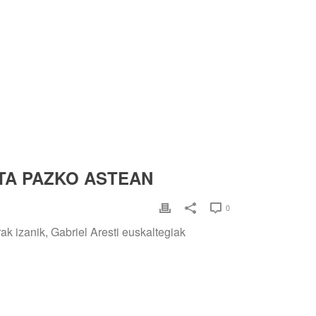
TA PAZKO ASTEAN
0
k izanik, Gabriel Aresti euskaltegiak