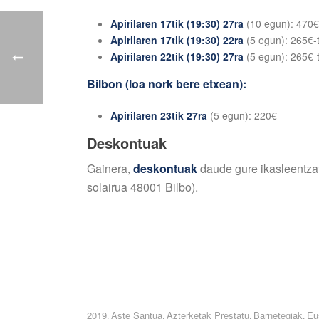
Apirilaren 17tik (19:30) 27ra
(10 egun): 470€
Apirilaren
17tik (19:30) 22ra
(5 egun): 265€-t
Apirilaren 22tik (19:30) 27ra
(5 egun): 265€-t
Bilbon (loa nork bere etxean):
Apirilaren 23tik 27ra
(5 egun): 220€
Deskontuak
Gainera,
deskontuak
daude gure ikasleentzat
solairua 48001 Bilbo).
2019
Aste Santua
Azterketak Prestatu
Barnetegiak
Eu
,
,
,
,