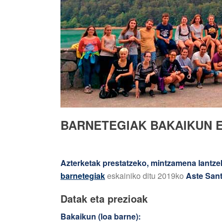
BARNETEGIAK BAKAIKUN E
Azterketak prestatzeko, mintzamena lantz
barnetegiak
eskainiko ditu 2019ko
Aste San
Datak eta prezioak
Bakaikun (loa barne):