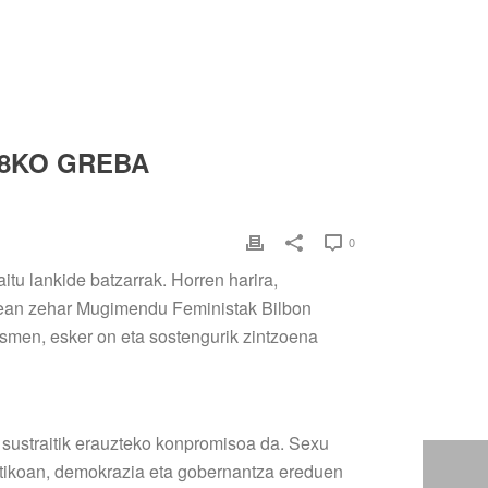
 8KO GREBA
0
itu lankide batzarrak. Horren harira,
ean zehar Mugimendu Feministak Bilbon
esmen, esker on eta sostengurik zintzoena
 sustraitik erauzteko konpromisoa da. Sexu
litikoan, demokrazia eta gobernantza ereduen