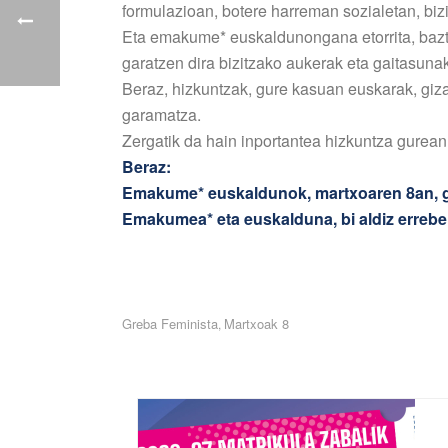
formulazioan, botere harreman sozialetan, bi
Eta emakume* euskaldunongana etorrita, bazter
garatzen dira bizitzako aukerak eta gaitasunak
Beraz, hizkuntzak, gure kasuan euskarak, giza
garamatza.
Zergatik da hain inportantea hizkuntza gurean
Beraz:
Emakume* euskaldunok, martxoaren 8an, g
Emakumea* eta euskalduna, bi aldiz errebe
Greba Feminista
Martxoak 8
,