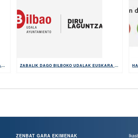
EUSKARA BONUAK EUSKARA HUTSETIK IKASTEKO KOSTUA ETA BUROKRAZIA MURRIZTUKO DITU
ZABALIK DAGO BILBOKO UDALAK EUSKARA IKASTEKO ESKAINTZEN DITUEN DIRULAGUNTZAK ESKATZEKO EPEA, 2026KO MAIATZAREN 5ERA ARTE
ZENBAT GARA EKIMENAK
Ikas