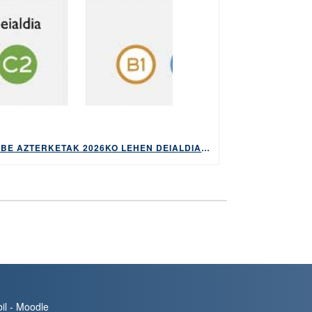
HABE AZTERKETAK 2026KO LEHEN DEIALDIAN EGITEKO MATRIKULA-EPEA, APIRILAREN 9TIK 14RA EGONGO DA ZABALIK
bil - Moodle