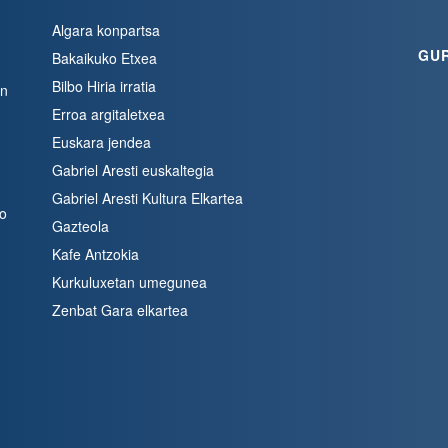
Algara konpartsa
GU
Bakaikuko Etxea
Bilbo Hiria irratia
en
Erroa argitaletxea
Euskara jendea
Gabriel Aresti euskaltegia
Gabriel Aresti Kultura Elkartea
bo
Gazteola
Kafe Antzokia
Kurkuluxetan umegunea
Zenbat Gara elkartea