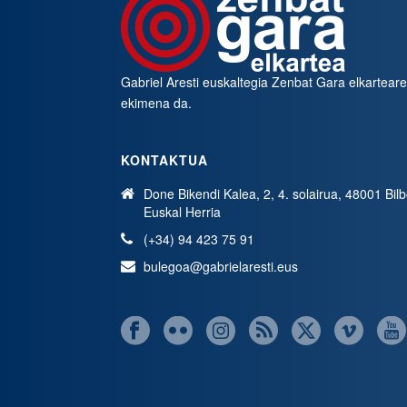
Gabriel Aresti euskaltegia
Zenbat Gara
elkartear
ekimena da.
KONTAKTUA
Done Bikendi Kalea, 2, 4. solairua, 48001 Bil
Euskal Herria
(+34) 94 423 75 91
bulegoa@gabrielaresti.eus