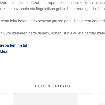
zitzaren zaintzan, bizitzaren erreprodukzioan, hezkuntzan, os
keria nazionala eta linguistikoa gehitu beharrean gaude. Izan 
.
rtean leku batean edo bestean jartzen gaitu, bazterrera edo er
? Gure izatearen parte delako, nonahi subjektu eta herritar iza
reba feminista!
ldea!
RECENT POSTS