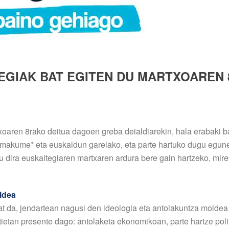
EGIAK BAT EGITEN DU MARTXOAREN
xoaren 8rako deitua dagoen greba deialdiarekin, hala erabaki ba
akume* eta euskaldun garelako, eta parte hartuko dugu egun
u dira euskaltegiaren martxaren ardura bere gain hartzeko, mir
ldea
t da, jendartean nagusi den ideologia eta antolakuntza moldea
ztietan presente dago: antolaketa ekonomikoan, parte hartze po