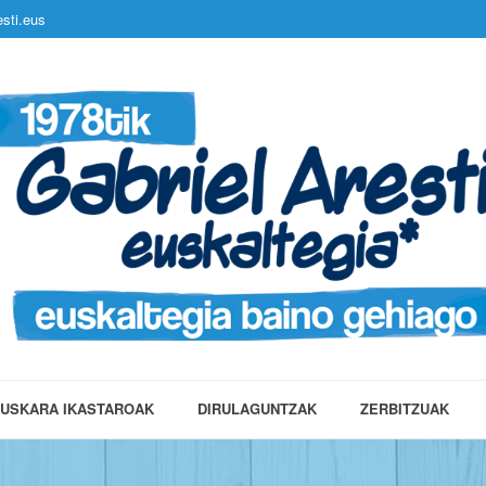
sti.eus
USKARA IKASTAROAK
DIRULAGUNTZAK
ZERBITZUAK