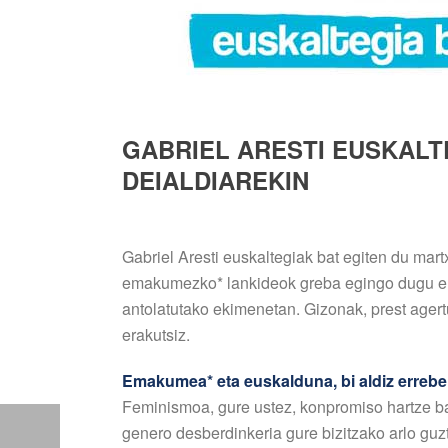
GABRIEL ARESTI EUSKALT
DEIALDIAREKIN
Gabriel Aresti euskaltegiak bat egiten du mart
emakumezko* lankideok greba egingo dugu em
antolatutako ekimenetan. Gizonak, prest agert
erakutsiz.
Emakumea* eta euskalduna, bi aldiz errebe
Feminismoa, gure ustez, konpromiso hartze ba
genero desberdinkeria gure bizitzako arlo gu