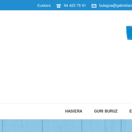
94 423 75 91
bulegoa@gabrielare
Euskara
HASIERA
GURI BURUZ
E