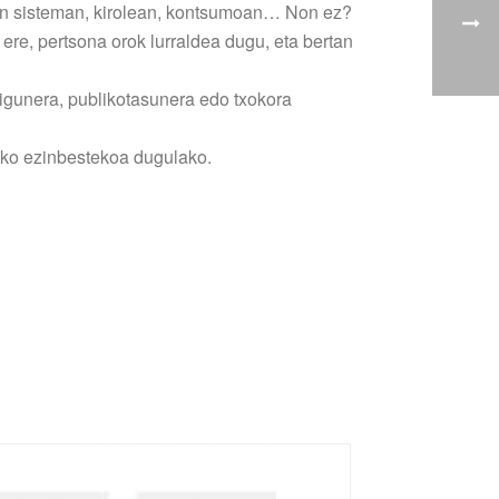
asun sisteman, kirolean, kontsumoan… Non ez?
ere, pertsona orok lurraldea dugu, eta bertan
digunera, publikotasunera edo txokora
teko ezinbestekoa dugulako.