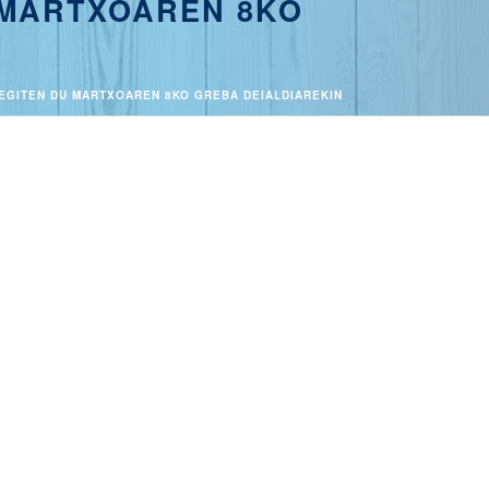
 MARTXOAREN 8KO
 EGITEN DU MARTXOAREN 8KO GREBA DEIALDIAREKIN