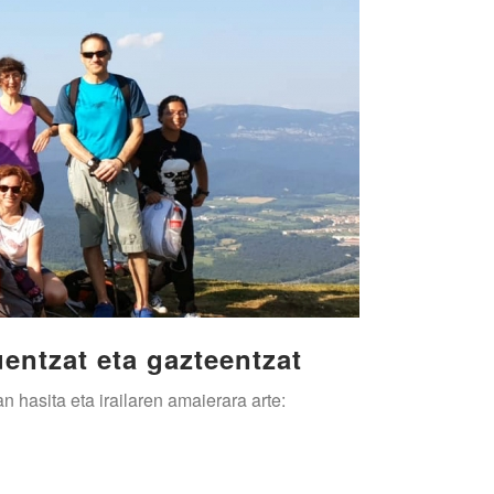
entzat eta gazteentzat
hasita eta irailaren amaierara arte: