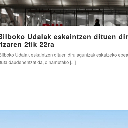
Bilboko Udalak eskaintzen dituen di
tzaren 2tik 22ra
Bilboko Udalak eskaintzen dituen dirulaguntzak eskatzeko epea
uta daudenentzat da, oinarrietako [...]