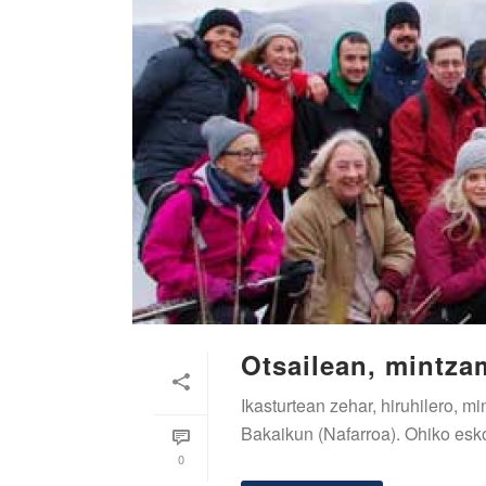
Otsailean, mintza
Ikasturtean zehar, hiruhilero,
Bakaikun (Nafarroa). Ohiko eskol
0