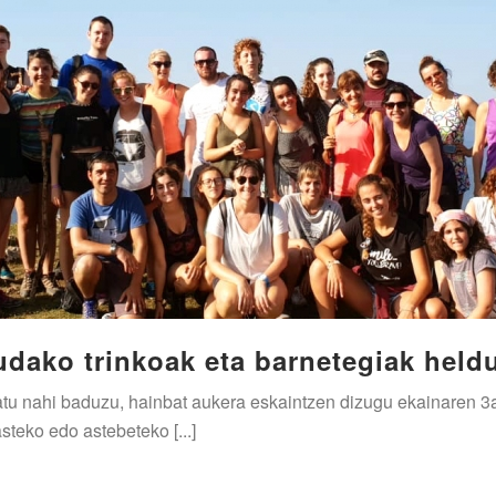
udako trinkoak eta barnetegiak heldu
u nahi baduzu, hainbat aukera eskaintzen dizugu ekainaren 3an 
asteko edo astebeteko [...]