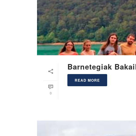
Barnetegiak Bakai
READ MORE
0