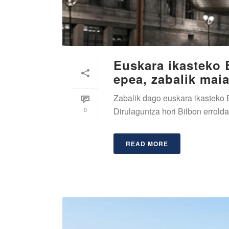
Euskara ikasteko 
epea, zabalik maia
Zabalik dago euskara ikasteko 
0
Dirulaguntza hori Bilbon erroldat
READ MORE