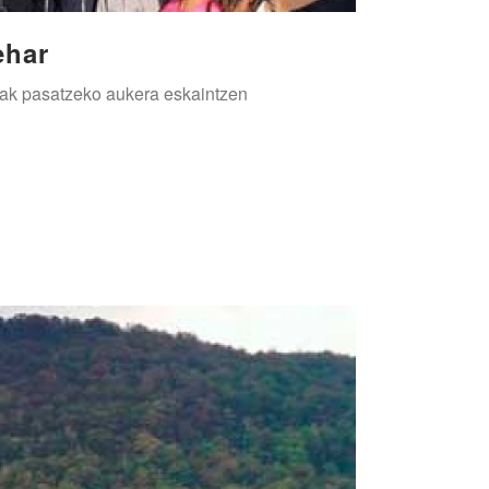
ehar
ruak pasatzeko aukera eskaintzen