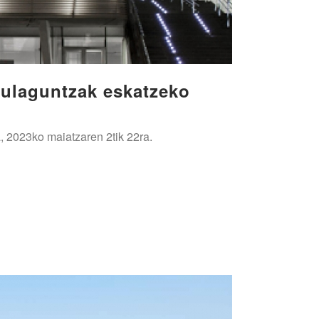
rulaguntzak eskatzeko
, 2023ko maiatzaren 2tik 22ra.