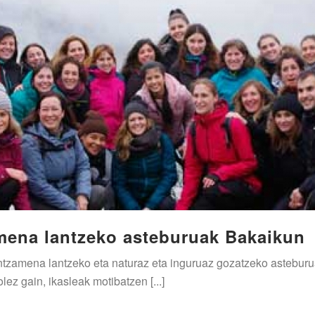
mena lantzeko asteburuak Bakaikun
 mintzamena lantzeko eta naturaz eta inguruaz gozatzeko astebu
ez gain, ikasleak motibatzen [...]