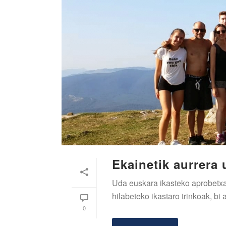
Ekainetik aurrera 
Uda euskara ikasteko aprobetxat
hilabeteko ikastaro trinkoak, bi 
0