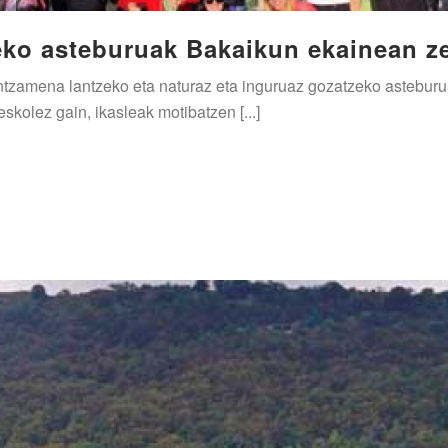
eko asteburuak Bakaikun ekainean z
mintzamena lantzeko eta naturaz eta inguruaz gozatzeko astebu
skolez gain, ikasleak motibatzen [...]