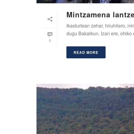
Mintzamena lantz
Ikasturtean zehar, hiruhilero, 
dugu Bakaikun. Izan ere, ohiko e
0
READ MORE