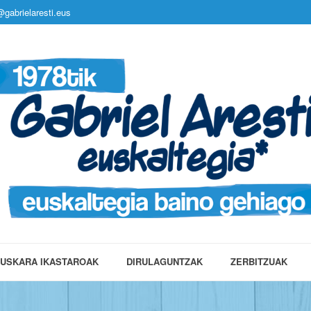
gabrielaresti.eus
USKARA IKASTAROAK
DIRULAGUNTZAK
ZERBITZUAK