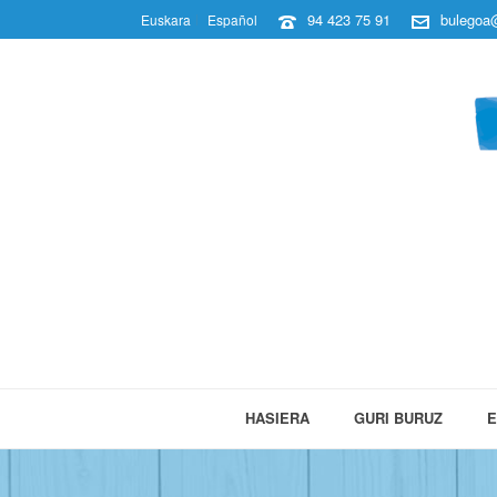
94 423 75 91
bulegoa@
Euskara
Español
HASIERA
GURI BURUZ
E