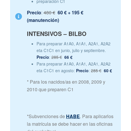
preparación C1
Precio
:
480 €
60 € + 195 €
(manutención)
INTENSIVOS – BILBO
Para preparar A1A0, A1A1, A2A1, A2A2
eta C1C1 en junio, julio y septiembre.
Precio
:
285 €
66 €
Para preparar A1A0, A1A1, A2A1, A2A2
eta C1C1 en agosto:
Precio
:
285 €
60 €
* Para los nacidos/as en 2008, 2009 y
2010 que preparen C1
*Subvenciones de
HABE
. Para aplicarlos
la matrícula se debe hacer en las oficinas