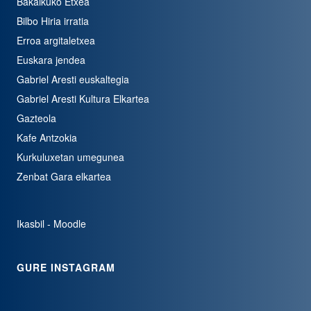
Bakaikuko Etxea
Bilbo Hiria irratia
Erroa argitaletxea
Euskara jendea
Gabriel Aresti euskaltegia
Gabriel Aresti Kultura Elkartea
Gazteola
Kafe Antzokia
Kurkuluxetan umegunea
Zenbat Gara elkartea
Ikasbil - Moodle
GURE INSTAGRAM