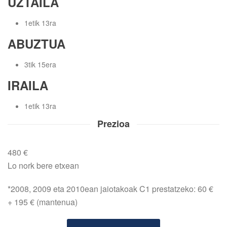
UZTAILA
1etik 13ra
ABUZTUA
3tik 15era
IRAILA
1etik 13ra
Prezioa
480 €
Lo nork bere etxean
*2008, 2009 eta 2010ean jaiotakoak C1 prestatzeko: 60 €
+ 195 € (mantenua)