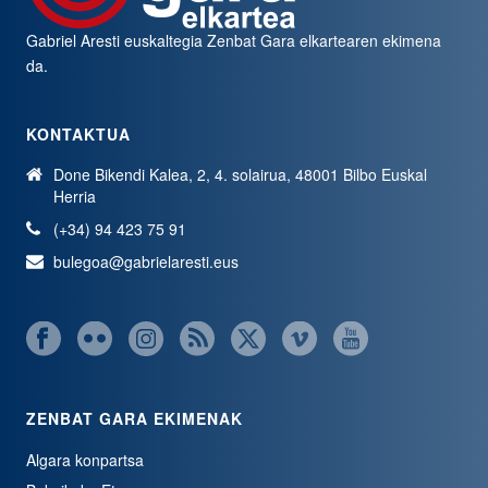
Gabriel Aresti euskaltegia
Zenbat Gara
elkartearen ekimena
da.
KONTAKTUA
Done Bikendi Kalea, 2, 4. solairua, 48001 Bilbo Euskal
Herria
(+34) 94 423 75 91
bulegoa@gabrielaresti.eus
ZENBAT GARA EKIMENAK
Algara konpartsa