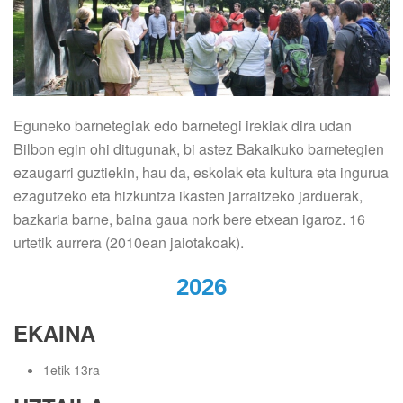
Eguneko barnetegiak edo barnetegi irekiak dira udan
Bilbon egin ohi ditugunak, bi astez Bakaikuko barnetegien
ezaugarri guztiekin, hau da, eskolak eta kultura eta ingurua
ezagutzeko eta hizkuntza ikasten jarraitzeko jarduerak,
bazkaria barne, baina gaua nork bere etxean igaroz. 16
urtetik aurrera (2010ean jaiotakoak).
2026
EKAINA
1etik 13ra