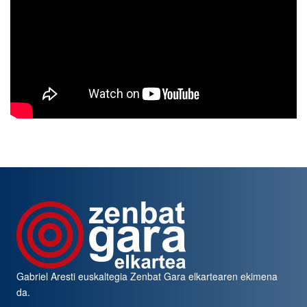
Gabriel Aresti euskaltegia
Zenbat Gara
elkartearen ekimena
da.