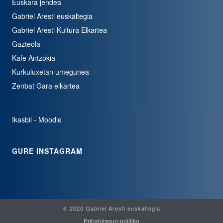
Euskara jendea
Gabriel Aresti euskaltegia
Gabriel Aresti Kultura Elkartea
Gazteola
Kafe Antzokia
Kurkuluxetan umegunea
Zenbat Gara elkartea
Ikasbil - Moodle
GURE INSTAGRAM
© 2020 Gabriel Aresti euskaltegia
Pribatutasun-politika