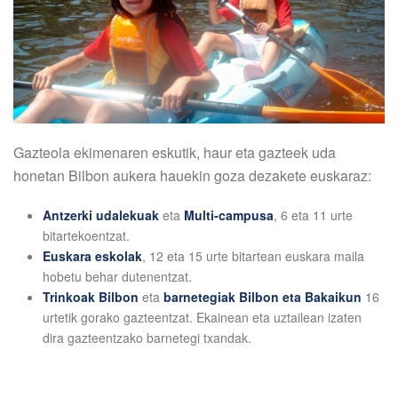
Gazteola ekimenaren eskutik, haur eta gazteek uda
honetan Bilbon aukera hauekin goza dezakete euskaraz:
Antzerki udalekuak
eta
Multi-campusa
, 6 eta 11 urte
bitartekoentzat.
Euskara eskolak
, 12 eta 15 urte bitartean euskara maila
hobetu behar dutenentzat.
Trinkoak Bilbon
eta
barnetegiak Bilbon eta Bakaikun
16
urtetik gorako gazteentzat. Ekainean eta uztailean izaten
dira gazteentzako barnetegi txandak.