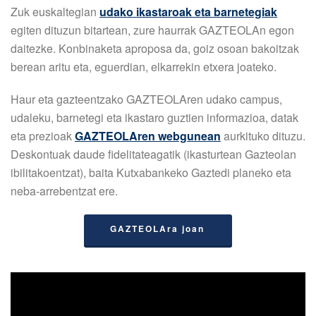
Zuk euskaltegian
udako ikastaroak eta barnetegiak
egiten dituzun bitartean, zure haurrak GAZTEOLAn egon
daitezke. Konbinaketa aproposa da, goiz osoan bakoitzak
berean aritu eta, eguerdian, elkarrekin etxera joateko.
Haur eta gazteentzako GAZTEOLAren udako campus,
udaleku, barnetegi eta ikastaro guztien informazioa, datak
eta prezioak
GAZTEOLAren webgunean
aurkituko dituzu.
Deskontuak daude fidelitateagatik (ikasturtean Gazteolan
ibilitakoentzat), baita Kutxabankeko Gaztedi planeko eta
neba-arrebentzat ere.
GAZTEOLAra joan