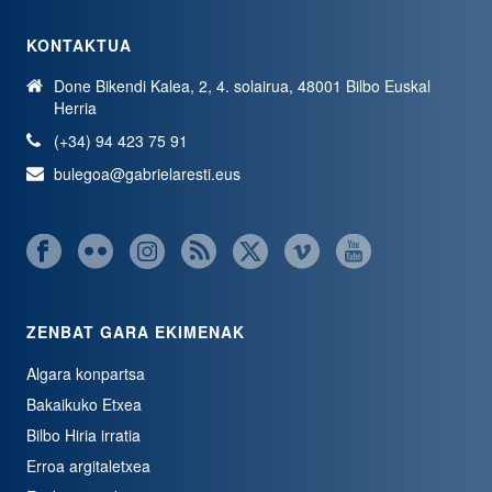
KONTAKTUA
Done Bikendi Kalea, 2, 4. solairua, 48001 Bilbo Euskal
Herria
(+34) 94 423 75 91
bulegoa@gabrielaresti.eus
ZENBAT GARA EKIMENAK
Algara konpartsa
Bakaikuko Etxea
Bilbo Hiria irratia
Erroa argitaletxea