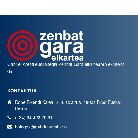
Gabriel Aresti euskaltegia
Zenbat Gara
elkartearen ekimena
da.
KONTAKTUA
Done Bikendi Kalea, 2, 4. solairua, 48001 Bilbo Euskal
Herria
(+34) 94 423 75 91
bulegoa@gabrielaresti.eus