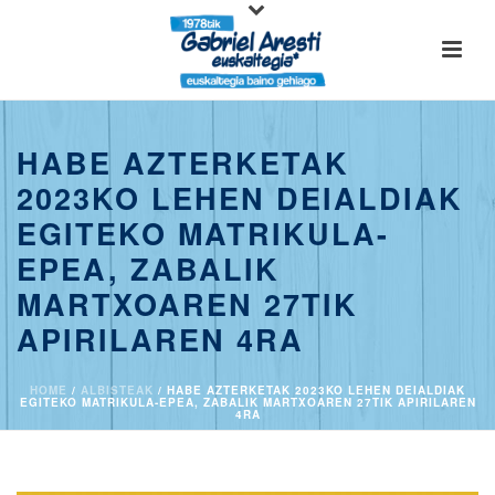
HABE AZTERKETAK
2023KO LEHEN DEIALDIAK
EGITEKO MATRIKULA-
EPEA, ZABALIK
MARTXOAREN 27TIK
APIRILAREN 4RA
HOME
/
ALBISTEAK
/ HABE AZTERKETAK 2023KO LEHEN DEIALDIAK
EGITEKO MATRIKULA-EPEA, ZABALIK MARTXOAREN 27TIK APIRILAREN
4RA