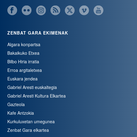
ZENBAT GARA EKIMENAK
Algara konpartsa
Bakaikuko Etxea
Bilbo Hiria irratia
Erroa argitaletxea
Euskara jendea
Gabriel Aresti euskaltegia
Gabriel Aresti Kultura Elkartea
Gazteola
Kafe Antzokia
Kurkuluxetan umegunea
Zenbat Gara elkartea