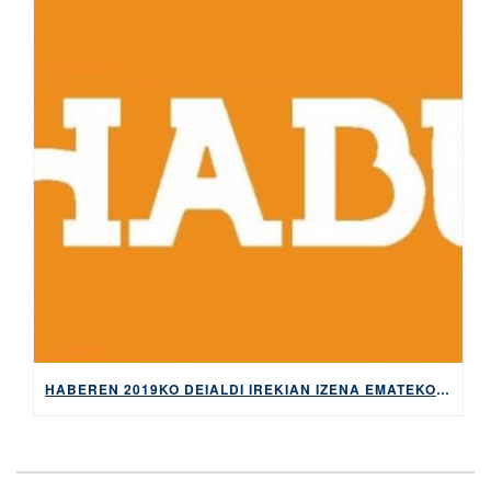
HABEREN 2019KO DEIALDI IREKIAN IZENA EMATEKO EPEA ZABALIK UZTAILAREN 9RA ARTE