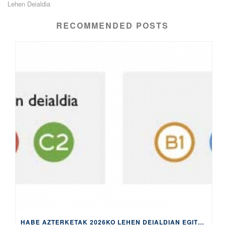
Lehen Deialdia
RECOMMENDED POSTS
HABE AZTERKETAK 2026KO LEHEN DEIALDIAN EGITEKO MATRIKULA-EPEA, APIRILAREN 9TIK 14RA EGONGO DA ZABALIK