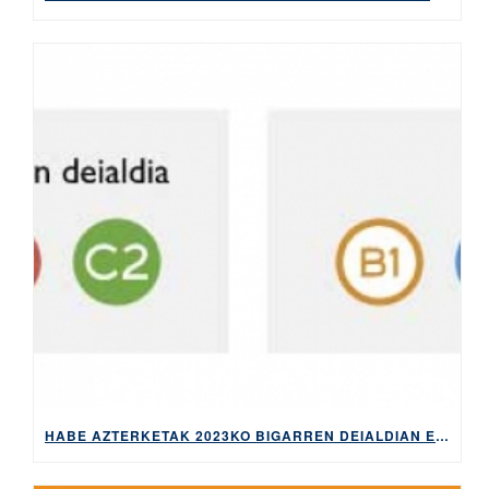
HABE AZTERKETAK 2023KO BIGARREN DEIALDIAN EGITEKO MATRIKULA-EPEA, ZABALIK IRAILAREN 7TIK 13RA