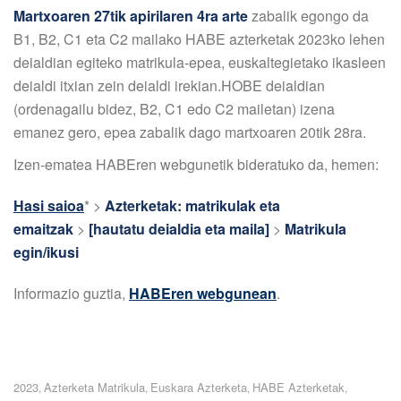
Martxoaren 27tik apirilaren 4ra arte
zabalik egongo da
B1, B2, C1 eta C2 mailako HABE azterketak 2023ko lehen
deialdian egiteko matrikula-epea, euskaltegietako ikasleen
deialdi itxian zein deialdi irekian.
HOBE deialdian
(ordenagailu bidez, B2, C1 edo C2 mailetan) izena
emanez gero, epea zabalik dago martxoaren 20tik 28ra.
Izen-ematea HABEren webgunetik bideratuko da, hemen:
Hasi saioa
*
>
Azterketak: matrikulak eta
emaitzak
>
[hautatu deialdia eta maila]
>
Matrikula
egin/ikusi
Informazio guztia,
HABEren webgunean
.
2023
Azterketa Matrikula
Euskara Azterketa
HABE Azterketak
,
,
,
,