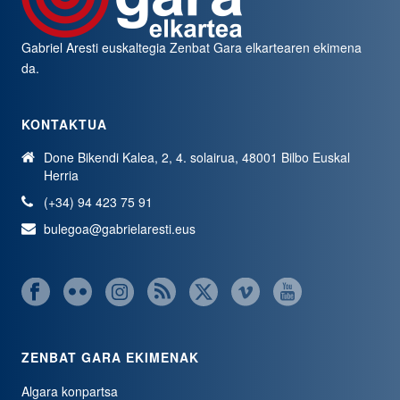
Gabriel Aresti euskaltegia
Zenbat Gara
elkartearen ekimena
da.
KONTAKTUA
Done Bikendi Kalea, 2, 4. solairua, 48001 Bilbo Euskal
Herria
(+34) 94 423 75 91
bulegoa@gabrielaresti.eus
ZENBAT GARA EKIMENAK
Algara konpartsa