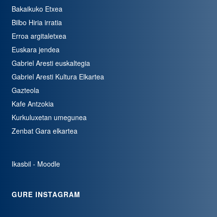
Bakaikuko Etxea
Bilbo Hiria irratia
Erroa argitaletxea
Euskara jendea
Gabriel Aresti euskaltegia
Gabriel Aresti Kultura Elkartea
Gazteola
Kafe Antzokia
Kurkuluxetan umegunea
Zenbat Gara elkartea
Ikasbil - Moodle
GURE INSTAGRAM