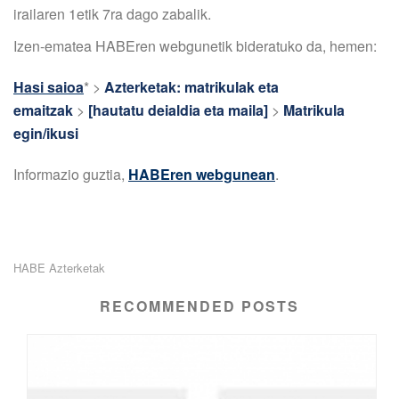
irailaren 1etik 7ra dago zabalik.
Izen-ematea HABEren webgunetik bideratuko da, hemen:
Hasi saioa
*
>
Azterketak: matrikulak eta
emaitzak
>
[hautatu deialdia eta maila]
>
Matrikula
egin/ikusi
Informazio guztia,
HABEren webgunean
.
HABE Azterketak
RECOMMENDED POSTS