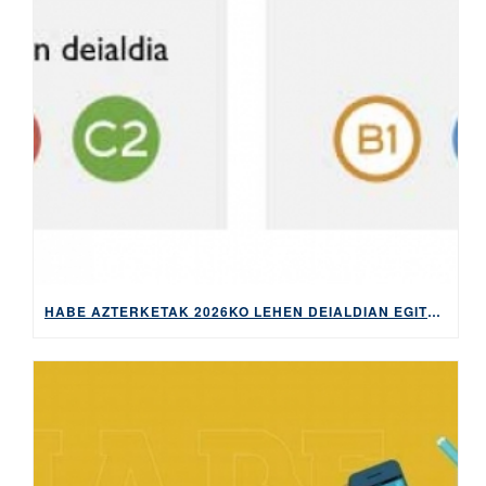
HABE AZTERKETAK 2026KO LEHEN DEIALDIAN EGITEKO MATRIKULA-EPEA, APIRILAREN 9TIK 14RA EGONGO DA ZABALIK