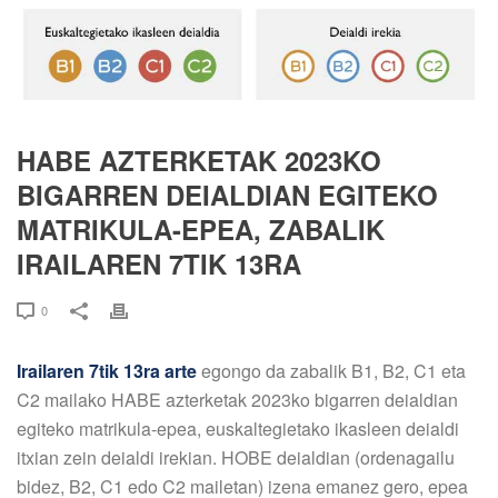
HABE AZTERKETAK 2023KO
BIGARREN DEIALDIAN EGITEKO
MATRIKULA-EPEA, ZABALIK
IRAILAREN 7TIK 13RA
0
Irailaren 7tik 13ra arte
egongo da zabalik B1, B2, C1 eta
C2 mailako HABE azterketak 2023ko bigarren deialdian
egiteko matrikula-epea, euskaltegietako ikasleen deialdi
itxian zein deialdi irekian. HOBE deialdian (ordenagailu
bidez, B2, C1 edo C2 mailetan) izena emanez gero, epea