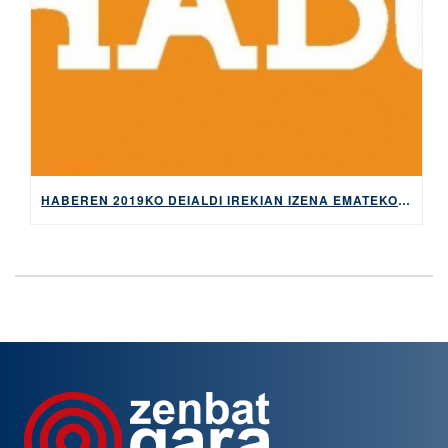
HABEREN 2019KO DEIALDI IREKIAN IZENA EMATEKO EPEA ZABALIK UZTAILAREN 9RA ARTE