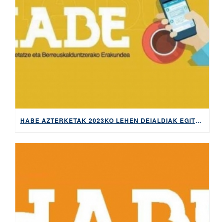
HABE AZTERKETAK 2023KO LEHEN DEIALDIAK EGITEKO MATRIKULA-EPEA, ZABALIK MARTXOAREN 27TIK APIRILAREN 4RA