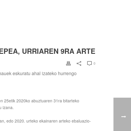
EPEA, URRIAREN 9RA ARTE
0
 hauek eskuratu ahal izateko hurrengo
n 25etik 2020ko abuztuaren 31ra bitarteko
u izana.
an, edo 2020. urteko ekainaren arteko ebaluazio-