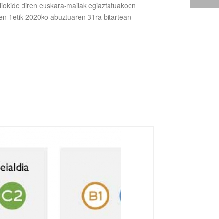
liokide diren euskara-mailak egiaztatuakoen
ren 1etik 2020ko abuztuaren 31ra bitartean