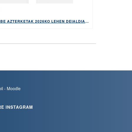
HABE AZTERKETAK 2026KO LEHEN DEIALDIAN EGITEKO MATRIKULA-EPEA, APIRILAREN 9TIK 14RA EGONGO DA ZABALIK
bil - Moodle
RE INSTAGRAM