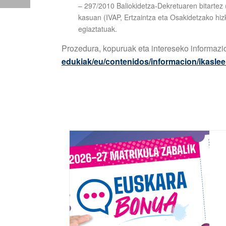
– 297/2010 Baliokidetza-Dekretuaren bitartez
kasuan (IVAP, Ertzaintza eta Osakidetzako hiz
egiaztatuak.
Prozedura, kopuruak eta intereseko informaz
edukiak/eu/contenidos/informacion/ikaslee