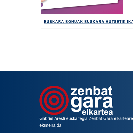
Gabriel Aresti euskaltegia
Zenbat Gara
elkartear
ekimena da.