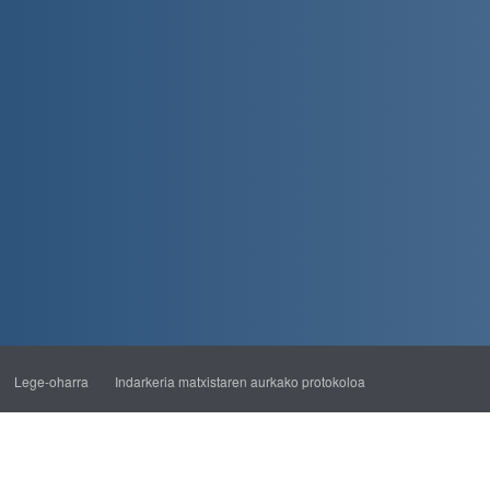
Lege-oharra
Indarkeria matxistaren aurkako protokoloa