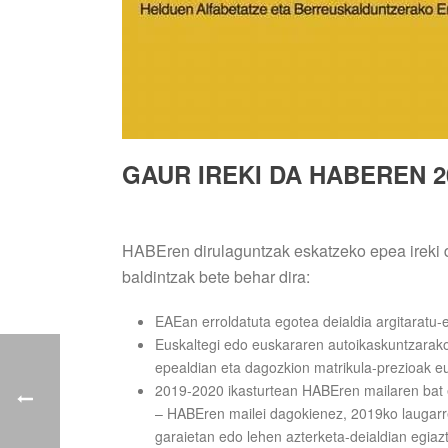
GAUR IREKI DA HABEREN 
HABEren dirulaguntzak eskatzeko epea ireki da
baldintzak bete behar dira:
EAEan erroldatuta egotea deialdia argitaratu
Euskaltegi edo euskararen autoikaskuntzarak
epealdian eta dagozkion matrikula-prezioak e
2019-2020 ikasturtean HABEren mailaren bat e
– HABEren mailei dagokienez, 2019ko laugarren
garaietan edo lehen azterketa-deialdian egiaz