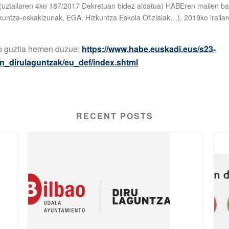
 (uztailaren 4ko 187/2017 Dekretuan bidez aldatua) HABEren mailen ba
kuntza-eskakizunak, EGA, Hizkuntza Eskola Ofizialak…), 2019ko iraila
io guztia hemen duzue:
https://www.habe.euskadi.eus/s23-
n_dirulaguntzak/eu_def/index.shtml
RECENT POSTS