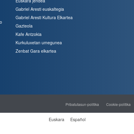
Euskara jendea
Gabriel Aresti euskaltegia
Gabriel Aresti Kultura Elkartea
bo
Gazteola
Kafe Antzokia
Kurkuluxetan umegunea
Zenbat Gara elkartea
Pribatutasun-politika
Cookie-politika
Euskara
Español