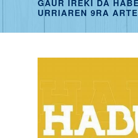
GAUR IREKI DA HAB
URRIAREN 9RA ARTE