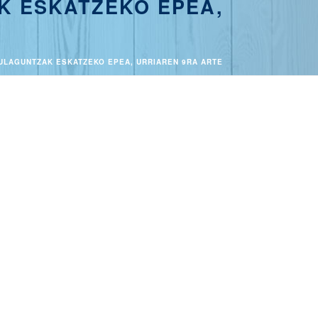
K ESKATZEKO EPEA,
RULAGUNTZAK ESKATZEKO EPEA, URRIAREN 9RA ARTE