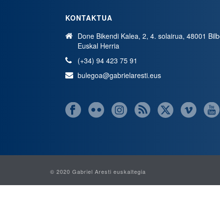
KONTAKTUA
Done Bikendi Kalea, 2, 4. solairua, 48001 Bil
Euskal Herria
(+34) 94 423 75 91
bulegoa@gabrielaresti.eus
© 2020 Gabriel Aresti euskaltegia