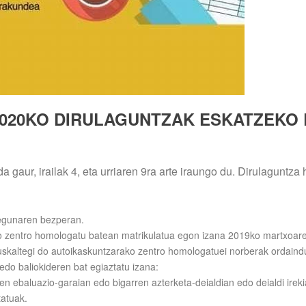
2020KO DIRULAGUNTZAK ESKATZEKO 
 gaur, irailak 4, eta urriaren 9ra arte iraungo du. Dirulaguntza
-egunaren bezperan.
o zentro homologatu batean matrikulatua egon izana 2019ko martxoare
uskaltegi do autoikaskuntzarako zentro homologatuei norberak ordaind
do baliokideren bat egiaztatu izana:
 ebaluazio-garaian edo bigarren azterketa-deialdian edo deialdi ireki
tatuak.