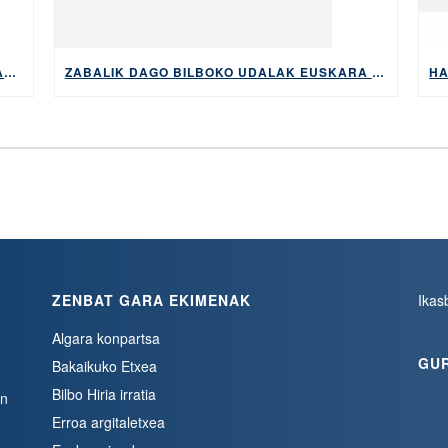
EUSKARA BONUAK EUSKARA HUTSETIK IKASTEKO KOSTUA ETA BUROKRAZIA MURRIZTUKO DITU
ZABALIK DAGO BILBOKO UDALAK EUSKARA IKASTEKO ESKAINTZEN DITUEN DIRULAGUNTZAK ESKATZEKO EPEA, 2026KO MAIATZAREN 5ERA ARTE
ZENBAT GARA EKIMENAK
Ikas
Algara konpartsa
GU
Bakaikuko Etxea
Bilbo Hiria irratia
en
Erroa argitaletxea