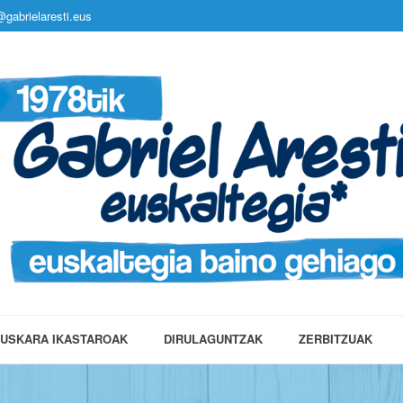
gabrielaresti.eus
USKARA IKASTAROAK
DIRULAGUNTZAK
ZERBITZUAK