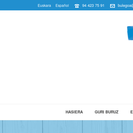
94 423 75 91
bulegoa@
Euskara
Español
HASIERA
GURI BURUZ
E