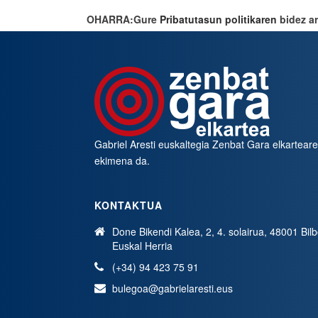
OHARRA:Gure
Pribatutasun politikaren
bidez ar
Gabriel Aresti euskaltegia
Zenbat Gara
elkartear
ekimena da.
KONTAKTUA
Done Bikendi Kalea, 2, 4. solairua, 48001 Bil
Euskal Herria
(+34) 94 423 75 91
bulegoa@gabrielaresti.eus