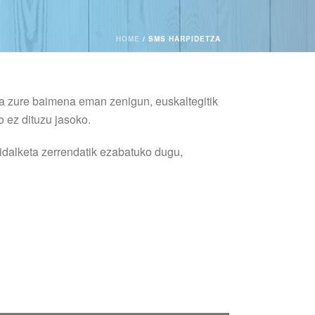
HOME
/
SMS HARPIDETZA
ra zure baimena eman zenigun, euskaltegitik
o ez dituzu jasoko.
idalketa zerrendatik ezabatuko dugu,