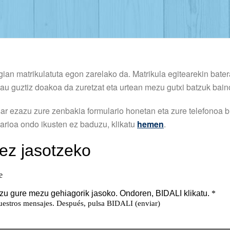
n matrikulatuta egon zarelako da. Matrikula egitearekin bate
hau guztiz doakoa da zuretzat eta urtean mezu gutxi batzuk bain
ar ezazu zure zenbakia formulario honetan eta zure telefonoa b
arioa ondo ikusten ez baduzu, klikatu
hemen
.