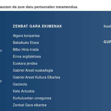
autzen da zure datu pertsonalen tratamendua.
ZENBAT GARA EKIMENAK
Ikas
Algara konpartsa
GU
Bakaikuko Etxea
Bilbo Hiria irratia
en
Erroa argitaletxea
Euskara jendea
Gabriel Aresti euskaltegia
Gabriel Aresti Kultura Elkartea
bo
Gazteola
Kafe Antzokia
Kurkuluxetan umegunea
Zenbat Gara elkartea