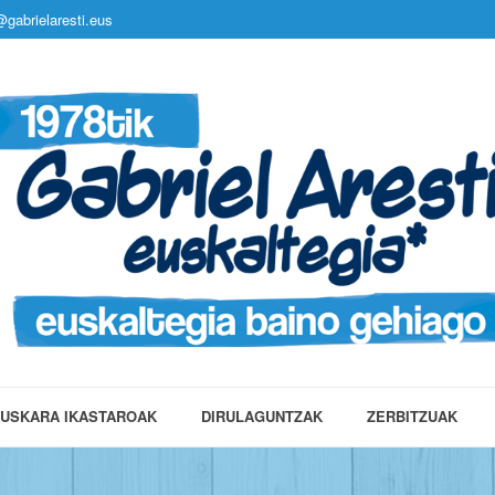
gabrielaresti.eus
USKARA IKASTAROAK
DIRULAGUNTZAK
ZERBITZUAK