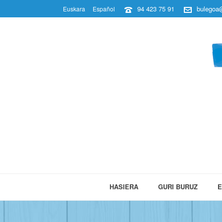
94 423 75 91
bulegoa@
Euskara
Español
HASIERA
GURI BURUZ
E