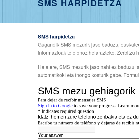
SMS HARPIDETZA
SMS harpidetza
Gugandik SMS mezurik jaso baduzu, euskategia
informazioak telefonoz helarazteko. Zerbitzu 
Hala ere, SMS mezurik jaso nahi ez baduzu, s
automatikoki eta inongo kosturik gabe. Formul