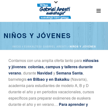
NIÑOS Y JÓVENES
INICIO
/
EUSKALTEGI GABRIEL ARESTI
/ NIÑOS Y JÓVENES
Contamos con una amplia oferta tanto para
niños/as
y jóvenes
:
colonias, campus y talleres durante
verano
, durante
Navidad
y
Semana Santa
,
barnetegis
en Bilbao y en Bakaiku
(Navarra),
academia para estudiantes de modelo A, B y D
durante el año y en periodos vacacionales, cursos
específicos para preparar exámenes de euskera
durante el año y en verano…
Para aprender y