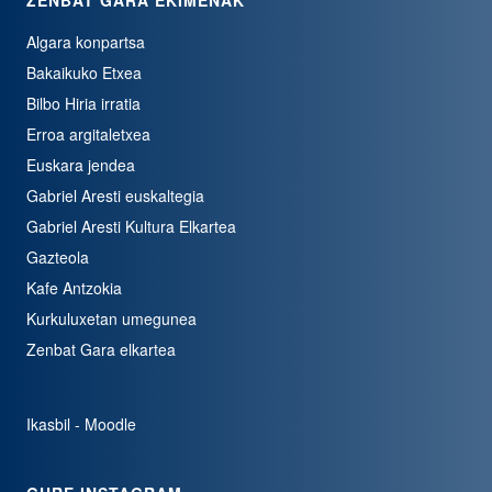
ZENBAT GARA EKIMENAK
Algara konpartsa
Bakaikuko Etxea
Bilbo Hiria irratia
Erroa argitaletxea
Euskara jendea
Gabriel Aresti euskaltegia
Gabriel Aresti Kultura Elkartea
Gazteola
Kafe Antzokia
Kurkuluxetan umegunea
Zenbat Gara elkartea
Ikasbil - Moodle