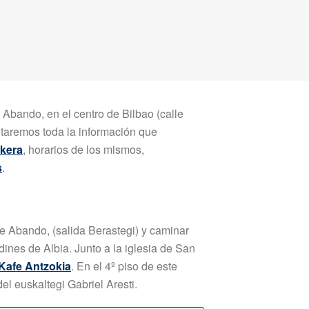
 Abando, en el centro de Bilbao (calle
ilitaremos toda la información que
kera
, horarios de los mismos,
s
.
 de Abando, (salida Berastegi) y caminar
dines de Albia. Junto a la iglesia de San
Kafe Antzokia
. En el 4º piso de este
del euskaltegi Gabriel Aresti.