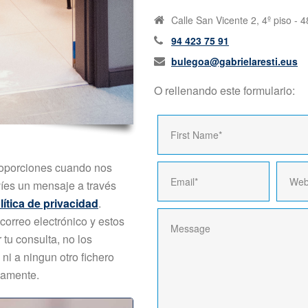
Calle San Vicente 2, 4º piso - 
94 423 75 91
bulegoa@gabrielaresti.eus
O rellenando este formulario:
roporciones cuando nos
íes un mensaje a través
lítica de privacidad
.
correo electrónico y estos
tu consulta, no los
ni a ningun otro fichero
samente.