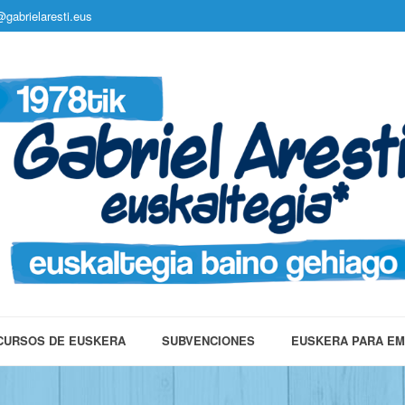
gabrielaresti.eus
CURSOS DE EUSKERA
SUBVENCIONES
EUSKERA PARA E