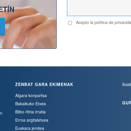
ETÍN
Acepto la política de privacid
ZENBAT GARA EKIMENAK
Ikas
Algara konpartsa
GU
Bakaikuko Etxea
Bilbo Hiria irratia
en
Erroa argitaletxea
Euskara jendea