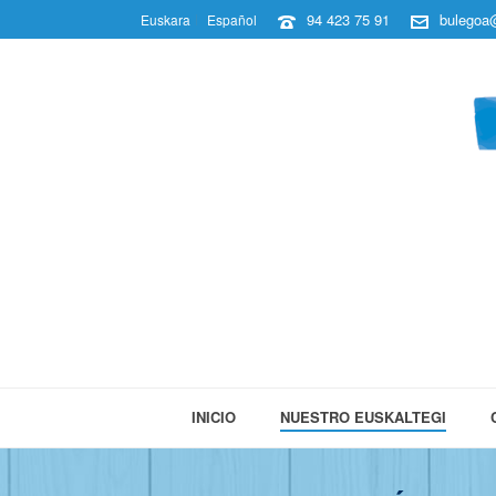
94 423 75 91
bulegoa@
Euskara
Español
INICIO
NUESTRO EUSKALTEGI