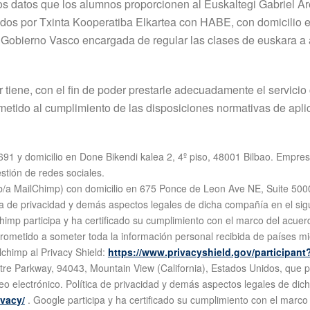
 datos que los alumnos proporcionen al Euskaltegi Gabriel Arest
idos por Txinta Kooperatiba Elkartea con HABE, con domicilio e
Gobierno Vasco encargada de regular las clases de euskara a a
tiene, con el fin de poder prestarle adecuadamente el servicio 
etido al cumplimiento de las disposiciones normativas de aplic
91 y domicilio en Done Bikendi kalea 2, 4º piso, 48001 Bilbao. Empres
stión de redes sociales.
/a MailChimp) con domicilio en 675 Ponce de Leon Ave NE, Suite 500
a de privacidad y demás aspectos legales de dicha compañía en el sig
himp participa y ha certificado su cumplimiento con el marco del acue
metido a someter toda la información personal recibida de países mi
lchimp al Privacy Shield:
https://www.privacyshield.gov/participa
e Parkway, 94043, Mountain View (California), Estados Unidos, que pr
eo electrónico. Política de privacidad y demás aspectos legales de dic
ivacy/
. Google participa y ha certificado su cumplimiento con el marc