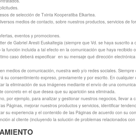
ontratados.
licitudes.
cesos de selección de Txinta Kooperatiba Elkartea.
diversos medios de contacto, sobre nuestros productos, servicios de f
 ofertas, eventos y promociones.
tter de Gabriel Aresti Euskaltegia (siempre que Vd. se haya suscrito a
o la función incluida a tal efecto en la comunicación que haya recibido
ltimo caso deberá especificar en su mensaje qué dirección electrónica
s, en medios de comunicación, nuestra web y/o redes sociales. Siempre
rá su consentimiento expreso, previamente y por escrito. En cualquie
tar la eliminación de sus imágenes mediante el envío de una comunicac
te concreto en el que desea que su aparición sea eliminada.
o, por ejemplo, para analizar y gestionar nuestros negocios, llevar a 
s Páginas, mejorar nuestros productos y servicios, identificar tendenci
r su experiencia y el contenido de las Páginas de acuerdo con su co
ención al cliente (incluyendo la solución de problemas relacionados con 
TAMIENTO