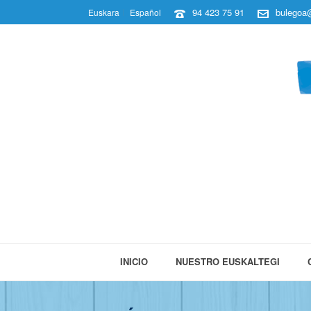
94 423 75 91
bulegoa@
Euskara
Español
INICIO
NUESTRO EUSKALTEGI