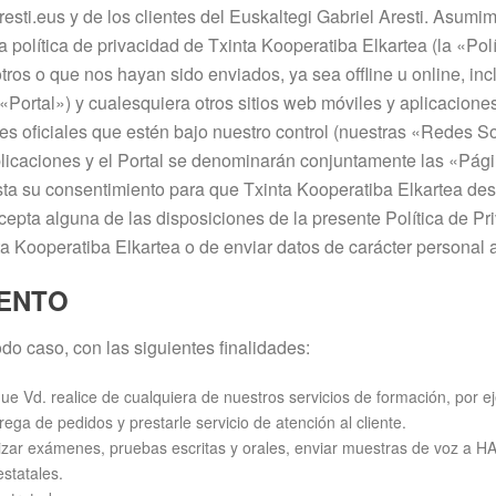
esti.eus y de los clientes del Euskaltegi Gabriel Aresti. Asumi
a política de privacidad de Txinta Kooperatiba Elkartea (la «Polí
ros o que nos hayan sido enviados, ya sea offline u online, inc
«Portal») y cualesquiera otros sitios web móviles y aplicacione
les oficiales que estén bajo nuestro control (nuestras «Redes S
licaciones y el Portal se denominarán conjuntamente las «Página
sta su consentimiento para que Txinta Kooperatiba Elkartea desa
 acepta alguna de las disposiciones de la presente Política de P
nta Kooperatiba Elkartea o de enviar datos de carácter personal a
IENTO
do caso, con las siguientes finalidades:
ue Vd. realice de cualquiera de nuestros servicios de formación, por e
trega de pedidos y prestarle servicio de atención al cliente.
izar exámenes, pruebas escritas y orales, enviar muestras de voz a 
estatales.