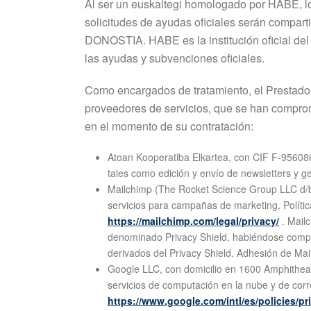
Al ser un euskaltegi homologado por HABE, los
solicitudes de ayudas oficiales serán compart
DONOSTIA. HABE es la institución oficial del 
las ayudas y subvenciones oficiales.
Como encargados de tratamiento, el Prestador 
proveedores de servicios, que se han comprom
en el momento de su contratación:
Atoan Kooperatiba Elkartea, con CIF F-956086
tales como edición y envío de newsletters y ge
Mailchimp (The Rocket Science Group LLC d/b
servicios para campañas de marketing. Polític
https://mailchimp.com/legal/privacy/
. Mailc
denominado Privacy Shield, habiéndose compro
derivados del Privacy Shield. Adhesión de Mai
Google LLC, con domicilio en 1600 Amphitheatr
servicios de computación en la nube y de corr
https://www.google.com/intl/es/policies/pr