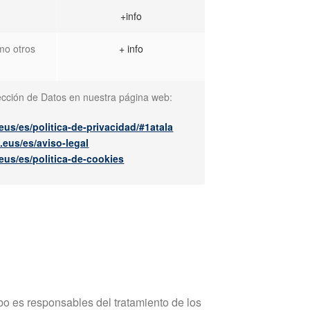
+info
omo otros
+ info
tección de Datos en nuestra página web:
.eus/es/politica-de-privacidad/#1atala
.eus/es/aviso-legal
.eus/es/politica-de-cookies
bo es responsables del tratamiento de los