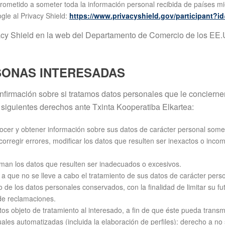
metido a someter toda la información personal recibida de países mi
gle al Privacy Shield:
https://www.privacyshield.gov/participant?
acy Shield en la web del Departamento de Comercio de los EE.
SONAS INTERESADAS
firmación sobre si tratamos datos personales que le conciernen
os siguientes derechos ante Txinta Kooperatiba Elkartea:
ocer y obtener información sobre sus datos de carácter personal somet
orregir errores, modificar los datos que resulten ser inexactos o incom
man los datos que resulten ser inadecuados o excesivos.
a que no se lleve a cabo el tratamiento de sus datos de carácter pers
o de los datos personales conservados, con la finalidad de limitar su f
 de reclamaciones.
datos objeto de tratamiento al interesado, a fin de que éste pueda trans
uales automatizadas (incluida la elaboración de perfiles): derecho a n