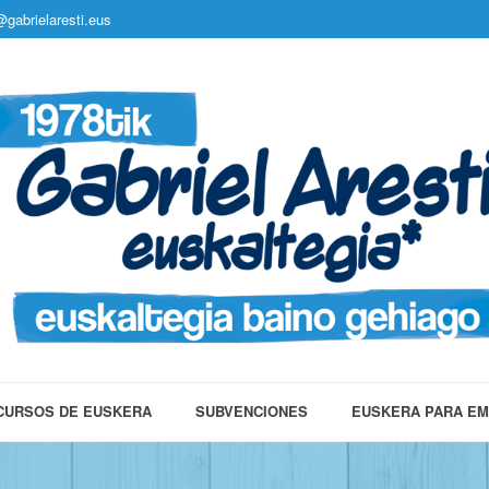
gabrielaresti.eus
CURSOS DE EUSKERA
SUBVENCIONES
EUSKERA PARA E