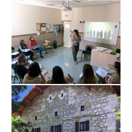
CURSOS INTENSIVOS DE EUSKERA (5 Y 4
HORAS)
Cursos
ESTANCIAS EN BAKAIKU
Barnetegis
Cursos
fines de semana en Bakaiku