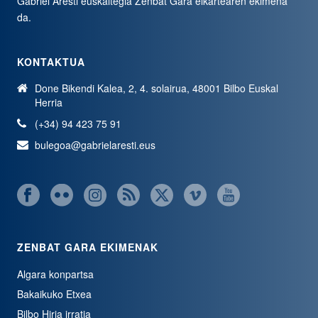
Gabriel Aresti euskaltegia
Zenbat Gara
elkartearen ekimena
da.
KONTAKTUA
Done Bikendi Kalea, 2, 4. solairua, 48001 Bilbo Euskal
Herria
(+34) 94 423 75 91
bulegoa@gabrielaresti.eus
ZENBAT GARA EKIMENAK
Algara konpartsa
Bakaikuko Etxea
Bilbo Hiria irratia