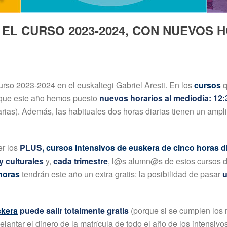
EL CURSO 2023-2024, CON NUEVOS 
urso 2023-2024 en el euskaltegi Gabriel Aresti. En los
cursos
q
 que este año hemos puesto
nuevos horarios al mediodía: 12:
arias). Además, las habituales dos horas diarias tienen un ampl
er los
PLUS
, cursos intensivos de euskera de cinco horas d
y culturales
y,
cada trimestre
, l@s alumn@s de estos cursos 
horas
tendrán este año un extra gratis: la posibilidad de pasar
u
skera
puede salir totalmente gratis
(porque si se cumplen los 
antar el dinero de la matrícula de todo el año de los intensiv