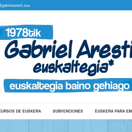
gabrielaresti.eus
CURSOS DE EUSKERA
SUBVENCIONES
EUSKERA PARA E