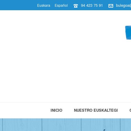
94 423 75 91
bulegoa@
Euskara
Español
INICIO
NUESTRO EUSKALTEGI