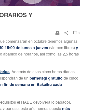
HORARIOS Y
0
ue comenzarán en octubre tenemos algunas
30-15:00 de lunes a jueves
(viernes libres)
y
io abanico de horarios, así como las 2,5 horas
iarias
. Además de esas cinco horas diarias,
dispondrán de un
barnetegi gratuito
de cinco
n fin de semana en Bakaiku cada
requisitos el HABE devolverá lo pagado),
os, y por eso, este año hemos puesto
más