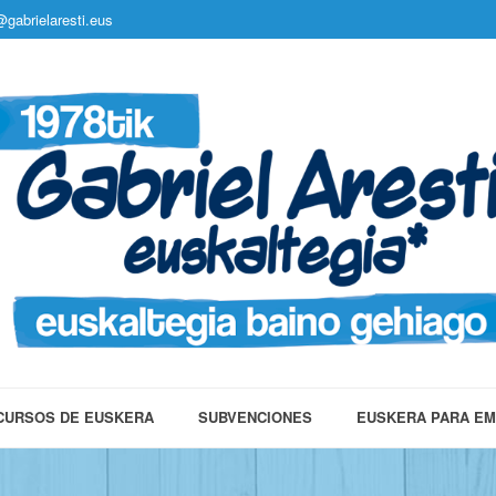
gabrielaresti.eus
CURSOS DE EUSKERA
SUBVENCIONES
EUSKERA PARA E