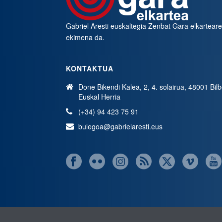
Gabriel Aresti euskaltegia
Zenbat Gara
elkartear
ekimena da.
KONTAKTUA
Done Bikendi Kalea, 2, 4. solairua, 48001 Bil
Euskal Herria
(+34) 94 423 75 91
bulegoa@gabrielaresti.eus