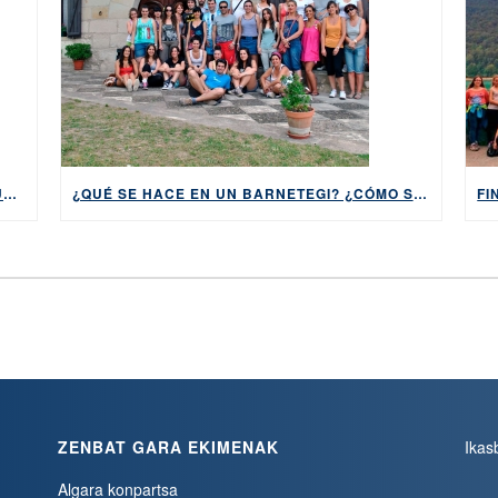
ABIERTO EL PLAZO PARA SOLICITAR LAS SUBVENCIONES DEL AYUNTAMIENTO DE BILBAO PARA APRENDER EUSKARA, HASTA EL 5 DE MAYO DE 2026
¿QUÉ SE HACE EN UN BARNETEGI? ¿CÓMO SON NUESTROS BARNETEGIS?
ZENBAT GARA EKIMENAK
Ikas
Algara konpartsa