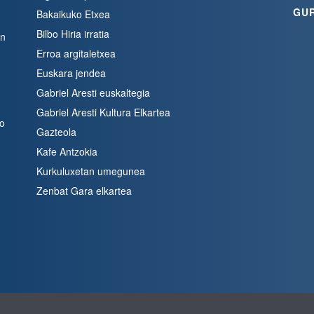
GU
Bakaikuko Etxea
Bilbo Hiria irratia
en
Erroa argitaletxea
Euskara jendea
Gabriel Aresti euskaltegia
Gabriel Aresti Kultura Elkartea
bo
Gazteola
Kafe Antzokia
Kurkuluxetan umegunea
Zenbat Gara elkartea