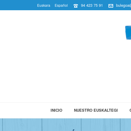
94 423 75 91
bulegoa@
Euskara
Español
INICIO
NUESTRO EUSKALTEGI