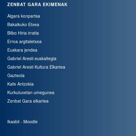
ZENBAT GARA EKIMENAK
Algara konpartsa
Bakaikuko Etxea
Bilbo Hiria irratia
Erroa argitaletxea
Euskara jendea
Gabriel Aresti euskaltegia
Gabriel Aresti Kultura Elkartea
Gazteola
Kafe Antzokia
Kurkuluxetan umegunea
Zenbat Gara elkartea
Ikasbil - Moodle