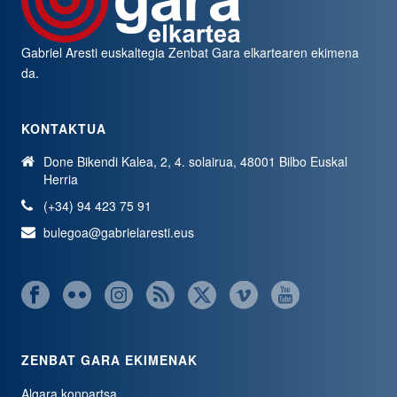
Gabriel Aresti euskaltegia
Zenbat Gara
elkartearen ekimena
da.
KONTAKTUA
Done Bikendi Kalea, 2, 4. solairua, 48001 Bilbo Euskal
Herria
(+34) 94 423 75 91
bulegoa@gabrielaresti.eus
ZENBAT GARA EKIMENAK
Algara konpartsa