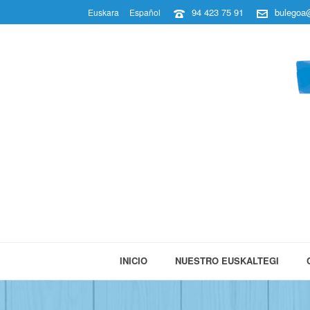
94 423 75 91
bulegoa@
Euskara
Español
INICIO
NUESTRO EUSKALTEGI