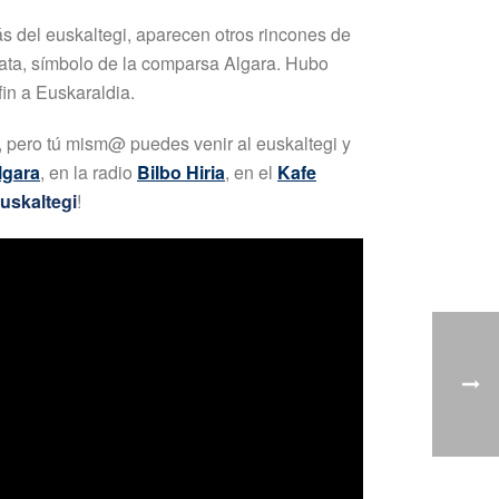
s del euskaltegi, aparecen otros rincones de
irata, símbolo de la comparsa Algara. Hubo
in a Euskaraldia.
ao, pero tú mism@ puedes venir al euskaltegi y
lgara
, en la radio
Bilbo Hiria
, en el
Kafe
uskaltegi
!