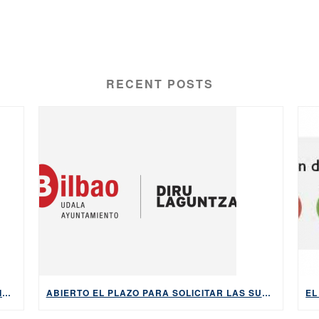
RECENT POSTS
EL NUEVO BONO ‘EUSKARA BONUA’ REDUCIRÁ EL COSTE Y LA BUROCRACIA PARA APRENDER EUSKERA DESDE CERO
ABIERTO EL PLAZO PARA SOLICITAR LAS SUBVENCIONES DEL AYUNTAMIENTO DE BILBAO PARA APRENDER EUSKARA, HASTA EL 5 DE MAYO DE 2026