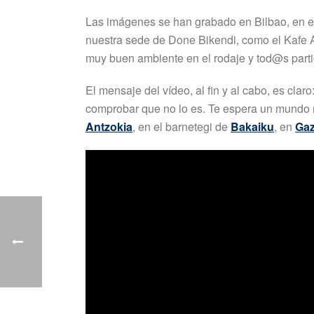
Las imágenes se han grabado en Bilbao, en el 
nuestra sede de Done Bikendi, como el Kafe An
muy buen ambiente en el rodaje y tod@s parti
El mensaje del vídeo, al fin y al cabo, es cla
comprobar que no lo es. Te espera un mundo 
Antzokia
, en el barnetegi de
Bakaiku
, en
Gaz