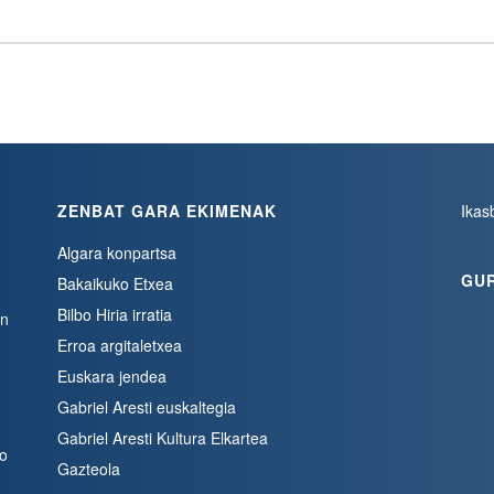
ZENBAT GARA EKIMENAK
Ikas
Algara konpartsa
GU
Bakaikuko Etxea
Bilbo Hiria irratia
en
Erroa argitaletxea
Euskara jendea
Gabriel Aresti euskaltegia
Gabriel Aresti Kultura Elkartea
bo
Gazteola