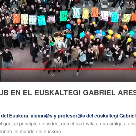
B EN EL EUSKALTEGI GABRIEL ARES
 del Euskera
,
alumn@s y profesor@s del euskaltegi Gabrie
que, al principio del vídeo, una chica invita a una amiga a desc
mundo, el mundo del euskera.