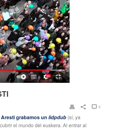
TI
0
l Aresti grabamos un
lidpdub
(sí, ya
ubrir el mundo del euskera. Al entrar al