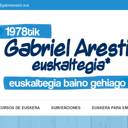
gabrielaresti.eus
CURSOS DE EUSKERA
SUBVENCIONES
EUSKERA PARA E