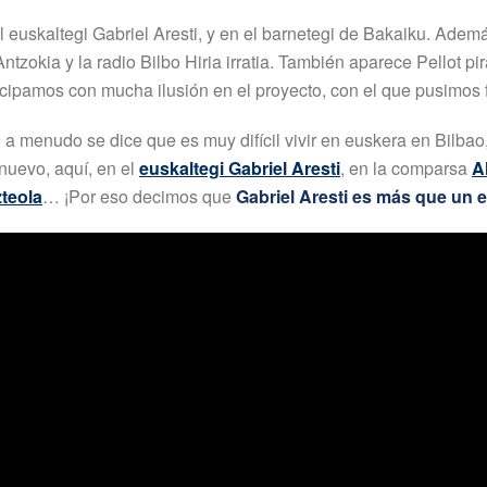
euskaltegi Gabriel Aresti, y en el barnetegi de Bakaiku. Ademá
tzokia y la radio Bilbo Hiria irratia. También aparece Pellot p
cipamos con mucha ilusión en el proyecto, con el que pusimos f
ro: a menudo se dice que es muy difícil vivir en euskera en Bilb
nuevo, aquí, en el
euskaltegi Gabriel Aresti
, en la comparsa
A
teola
… ¡Por eso decimos que
Gabriel Aresti es más que un e