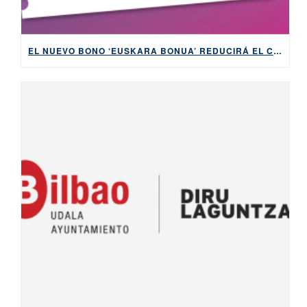
EL NUEVO BONO ‘EUSKARA BONUA’ REDUCIRÁ EL COSTE Y LA BUROCRACIA PARA APRENDER EUSKERA DESDE CERO