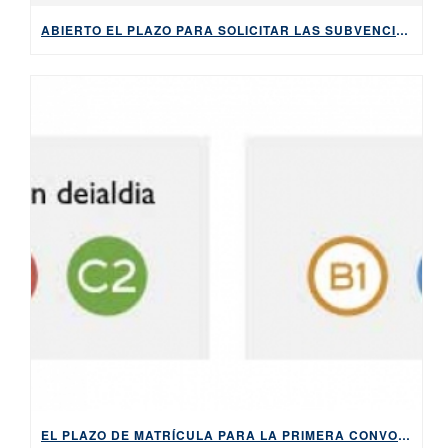
ABIERTO EL PLAZO PARA SOLICITAR LAS SUBVENCIONES DEL AYUNTAMIENTO DE BILBAO PARA APRENDER EUSKARA, HASTA EL 5 DE MAYO DE 2026
EL PLAZO DE MATRÍCULA PARA LA PRIMERA CONVOCATORIA DE 2026 DE LOS EXÁMENES DE HABE ESTARÁ ABIERTO DEL 9 AL 14 DE ABRIL