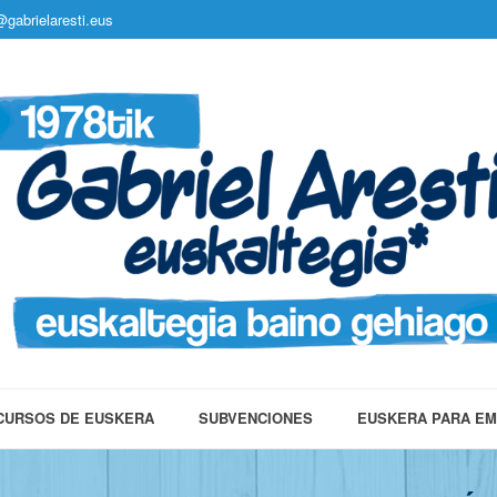
gabrielaresti.eus
CURSOS DE EUSKERA
SUBVENCIONES
EUSKERA PARA E