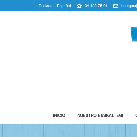
94 423 75 91
bulegoa@
Euskara
Español
INICIO
NUESTRO EUSKALTEGI