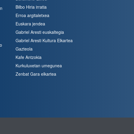
Bilbo Hiria irratia
en
Erroa argitaletxea
Euskara jendea
Gabriel Aresti euskaltegia
Gabriel Aresti Kultura Elkartea
bo
Gazteola
Kafe Antzokia
Kurkuluxetan umegunea
Zenbat Gara elkartea