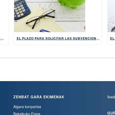
ABIERTO EL PLAZO PARA SOLICITAR LAS AYUDAS DE HABE
EL PLAZO PARA SOLICITAR LAS SUBVENCIONES DE HABE COMIENZA EL 7 DE SEPTIEMBRE
ZENBAT GARA EKIMENAK
Ikas
Algara konpartsa
GU
Bakaikuko Etxea