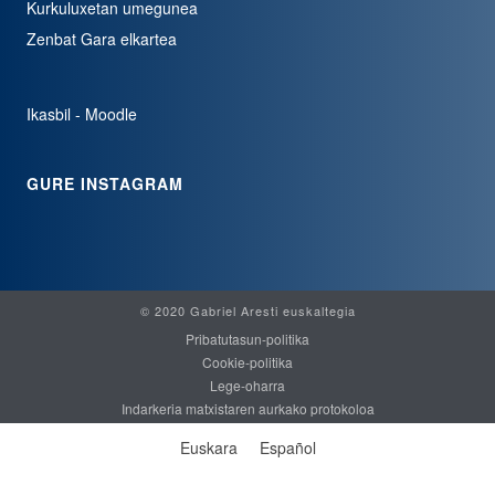
Kurkuluxetan umegunea
Zenbat Gara elkartea
Ikasbil - Moodle
GURE INSTAGRAM
© 2020 Gabriel Aresti euskaltegia
Pribatutasun-politika
Cookie-politika
Lege-oharra
Indarkeria matxistaren aurkako protokoloa
Euskara
Español