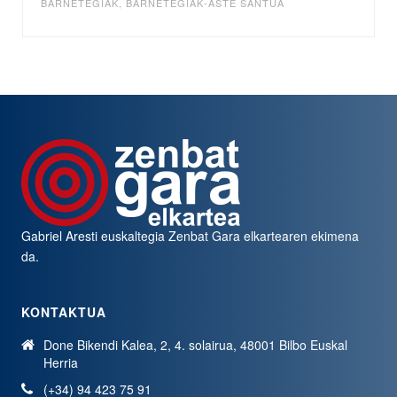
BARNETEGIAK
,
BARNETEGIAK-ASTE SANTUA
Gabriel Aresti euskaltegia
Zenbat Gara
elkartearen ekimena
da.
KONTAKTUA
Done Bikendi Kalea, 2, 4. solairua, 48001 Bilbo Euskal
Herria
(+34) 94 423 75 91