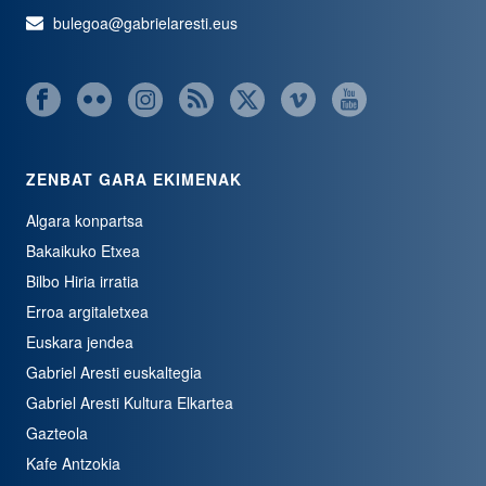
bulegoa@gabrielaresti.eus
ZENBAT GARA EKIMENAK
Algara konpartsa
Bakaikuko Etxea
Bilbo Hiria irratia
Erroa argitaletxea
Euskara jendea
Gabriel Aresti euskaltegia
Gabriel Aresti Kultura Elkartea
Gazteola
Kafe Antzokia