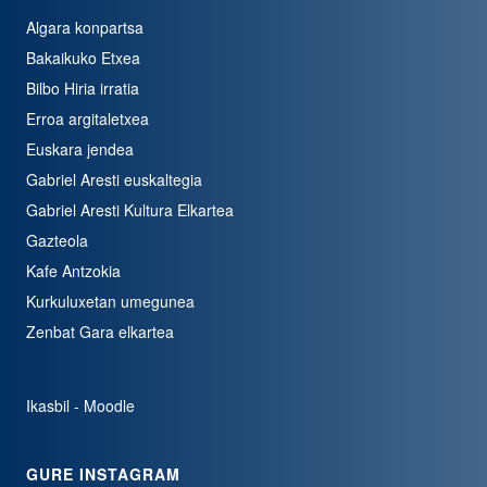
Algara konpartsa
Bakaikuko Etxea
Bilbo Hiria irratia
Erroa argitaletxea
Euskara jendea
Gabriel Aresti euskaltegia
Gabriel Aresti Kultura Elkartea
Gazteola
Kafe Antzokia
Kurkuluxetan umegunea
Zenbat Gara elkartea
Ikasbil - Moodle
GURE INSTAGRAM