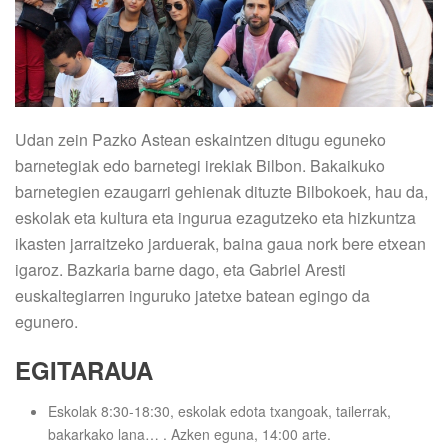
Udan zein Pazko Astean eskaintzen ditugu eguneko
barnetegiak edo barnetegi irekiak Bilbon. Bakaikuko
barnetegien ezaugarri gehienak dituzte Bilbokoek, hau da,
eskolak eta kultura eta ingurua ezagutzeko eta hizkuntza
ikasten jarraitzeko jarduerak, baina gaua nork bere etxean
igaroz. Bazkaria barne dago, eta Gabriel Aresti
euskaltegiarren inguruko jatetxe batean egingo da
egunero.
EGITARAUA
Eskolak 8:30-18:30, eskolak edota txangoak, tailerrak,
bakarkako lana… . Azken eguna, 14:00 arte.