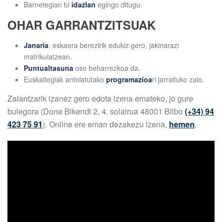
Barnetegian bi
idazlan
egingo ditugu.
OHAR GARRANTZITSUAK
Janaria
: eskaera berezirik edukiz gero, jakinarazi
matrikulatzean.
Puntualtasuna
oso beharrezkoa da.
Euskaltegiak antolatutako
programazioa
ri jarraituko zaio.
Zalantzarik izanez gero edota izena emateko, jo gure
bulegora (Done Bikendi 2, 4. solairua 48001 Bilbo
(+34) 94
423 75 91
). Online ere eman dezakezu izena,
hemen
.