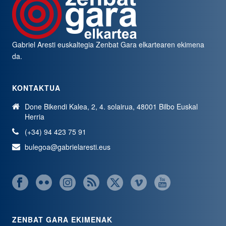
Gabriel Aresti euskaltegia
Zenbat Gara
elkartearen ekimena
da.
KONTAKTUA
Done Bikendi Kalea, 2, 4. solairua, 48001 Bilbo Euskal
Herria
(+34) 94 423 75 91
bulegoa@gabrielaresti.eus
ZENBAT GARA EKIMENAK