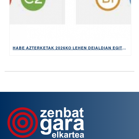
HABE AZTERKETAK 2026KO LEHEN DEIALDIAN EGITEKO MATRIKULA-EPEA, APIRILAREN 9TIK 14RA EGONGO DA ZABALIK