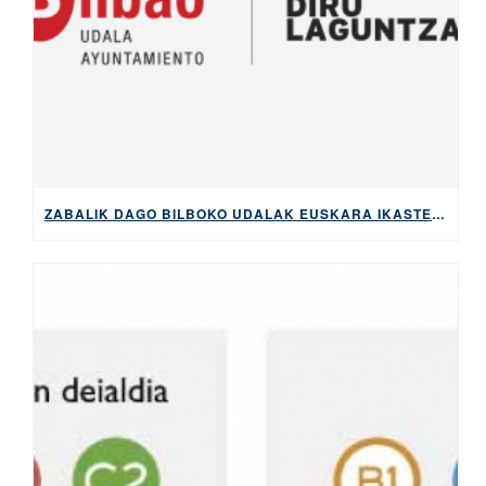
ZABALIK DAGO BILBOKO UDALAK EUSKARA IKASTEKO ESKAINTZEN DITUEN DIRULAGUNTZAK ESKATZEKO EPEA, 2026KO MAIATZAREN 5ERA ARTE