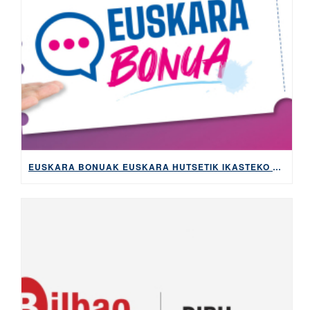
EUSKARA BONUAK EUSKARA HUTSETIK IKASTEKO KOSTUA ETA BUROKRAZIA MURRIZTUKO DITU