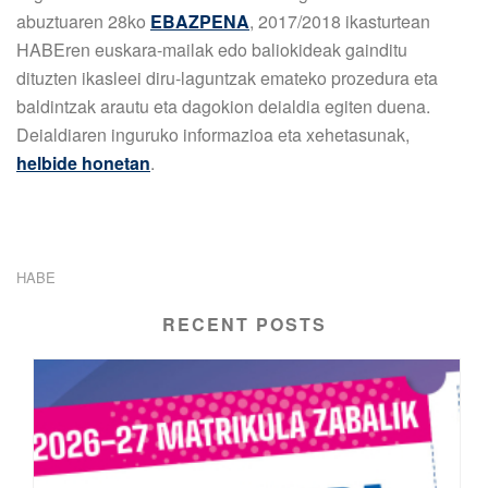
abuztuaren 28ko
EBAZPENA
, 2017/2018 ikasturtean
HABEren euskara-mailak edo baliokideak gainditu
dituzten ikasleei diru-laguntzak emateko prozedura eta
baldintzak arautu eta dagokion deialdia egiten duena.
Deialdiaren inguruko informazioa eta xehetasunak,
helbide honetan
.
HABE
RECENT POSTS