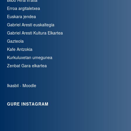
Erroa argitaletxea
Euskara jendea
Gabriel Aresti euskaltegia
Gabriel Aresti Kultura Elkartea
Gazteola
Kafe Antzokia
Kurkuluxetan umegunea
Zenbat Gara elkartea
Ikasbil - Moodle
GURE INSTAGRAM