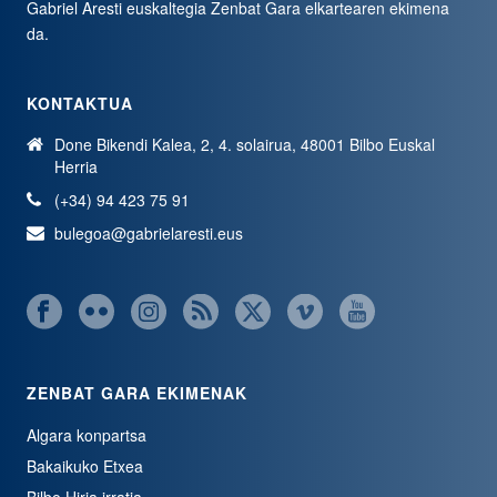
Gabriel Aresti euskaltegia
Zenbat Gara
elkartearen ekimena
da.
KONTAKTUA
Done Bikendi Kalea, 2, 4. solairua, 48001 Bilbo Euskal
Herria
(+34) 94 423 75 91
bulegoa@gabrielaresti.eus
ZENBAT GARA EKIMENAK
Algara konpartsa
Bakaikuko Etxea
Bilbo Hiria irratia