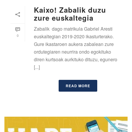
Kaixo! Zabalik duzu
zure euskaltegia
Zabalik dago matrikula Gabriel Aresti
0
euskaltegian 2019-2020 ikasturterako.
Gure ikastaroen aukera zabalean zure
ordutegiaren neurrira ondo egokituko
diren kurtsoak aurkituko dituzu, egunero
[...]
READ MORE