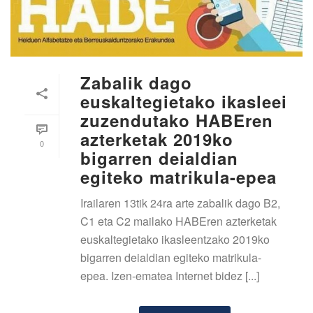
Zabalik dago
euskaltegietako ikasleei
zuzendutako HABEren
azterketak 2019ko
0
bigarren deialdian
egiteko matrikula-epea
Irailaren 13tik 24ra arte zabalik dago B2,
C1 eta C2 mailako HABEren azterketak
euskaltegietako ikasleentzako 2019ko
bigarren deialdian egiteko matrikula-
epea. Izen-ematea Internet bidez [...]