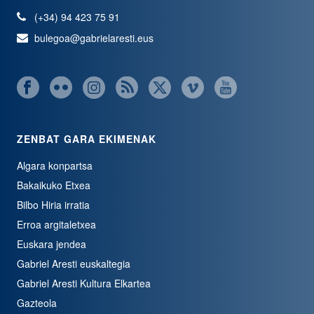
(+34) 94 423 75 91
bulegoa@gabrielaresti.eus
ZENBAT GARA EKIMENAK
Algara konpartsa
Bakaikuko Etxea
Bilbo Hiria irratia
Erroa argitaletxea
Euskara jendea
Gabriel Aresti euskaltegia
Gabriel Aresti Kultura Elkartea
Gazteola