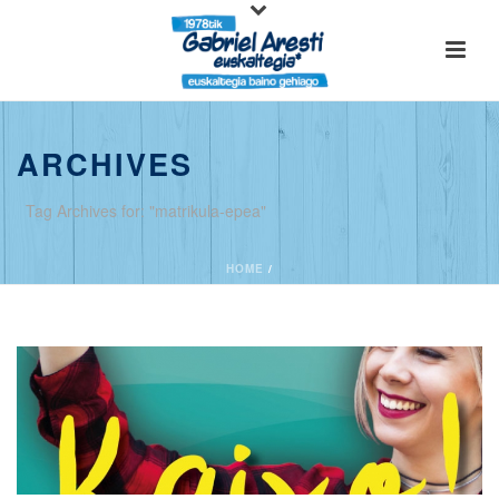
ARCHIVES
Tag Archives for: "matrikula-epea"
HOME
/