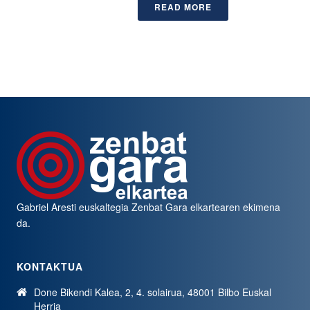
READ MORE
Gabriel Aresti euskaltegia
Zenbat Gara
elkartearen ekimena
da.
KONTAKTUA
Done Bikendi Kalea, 2, 4. solairua, 48001 Bilbo Euskal
Herria