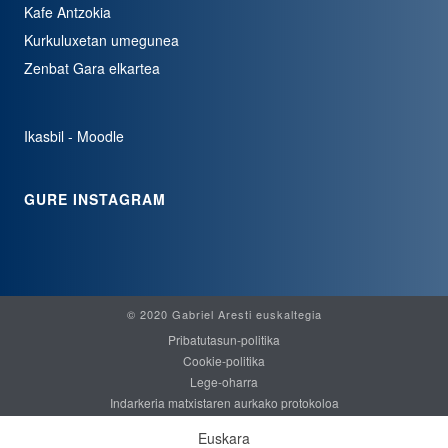
Kafe Antzokia
Kurkuluxetan umegunea
Zenbat Gara elkartea
Ikasbil - Moodle
GURE INSTAGRAM
© 2020 Gabriel Aresti euskaltegia
Pribatutasun-politika
Cookie-politika
Lege-oharra
Indarkeria matxistaren aurkako protokoloa
Euskara