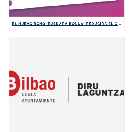
EL NUEVO BONO ‘EUSKARA BONUA’ REDUCIRÁ EL COSTE Y LA BUROCRACIA PARA APRENDER EUSKERA DESDE CERO