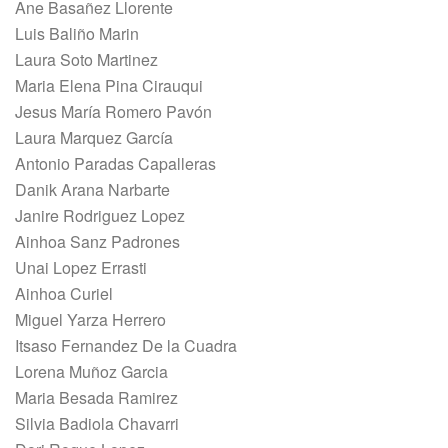
Ane Basañez Llorente
Luis Baliño Marin
Laura Soto Martinez
Maria Elena Pina Cirauqui
Jesus María Romero Pavón
Laura Marquez García
Antonio Paradas Capalleras
Danik Arana Narbarte
Janire Rodriguez Lopez
Ainhoa Sanz Padrones
Unai Lopez Errasti
Ainhoa Curiel
Miguel Yarza Herrero
Itsaso Fernandez De la Cuadra
Lorena Muñoz Garcia
Maria Besada Ramirez
Silvia Badiola Chavarri