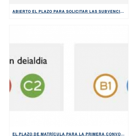
ABIERTO EL PLAZO PARA SOLICITAR LAS SUBVENCIONES DEL AYUNTAMIENTO DE BILBAO PARA APRENDER EUSKARA, HASTA EL 5 DE MAYO DE 2026
EL PLAZO DE MATRÍCULA PARA LA PRIMERA CONVOCATORIA DE 2026 DE LOS EXÁMENES DE HABE ESTARÁ ABIERTO DEL 9 AL 14 DE ABRIL