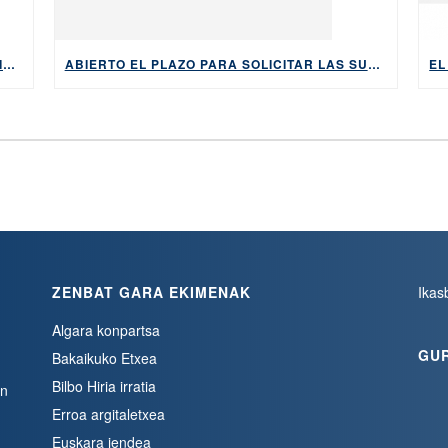
EL NUEVO BONO ‘EUSKARA BONUA’ REDUCIRÁ EL COSTE Y LA BUROCRACIA PARA APRENDER EUSKERA DESDE CERO
ABIERTO EL PLAZO PARA SOLICITAR LAS SUBVENCIONES DEL AYUNTAMIENTO DE BILBAO PARA APRENDER EUSKARA, HASTA EL 5 DE MAYO DE 2026
ZENBAT GARA EKIMENAK
Ikas
Algara konpartsa
GU
Bakaikuko Etxea
Bilbo Hiria irratia
en
Erroa argitaletxea
Euskara jendea