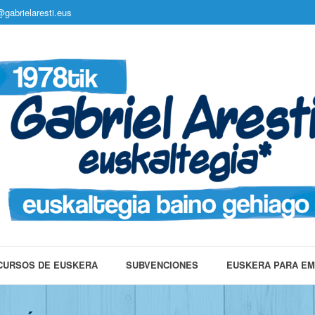
gabrielaresti.eus
CURSOS DE EUSKERA
SUBVENCIONES
EUSKERA PARA E