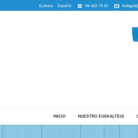
94 423 75 91
bulegoa@
Euskara
Español
INICIO
NUESTRO EUSKALTEGI