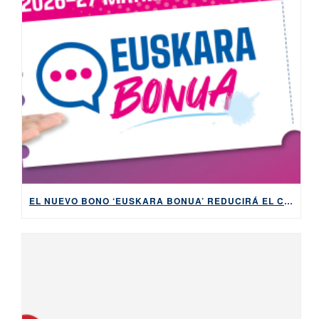
EL NUEVO BONO ‘EUSKARA BONUA’ REDUCIRÁ EL COSTE Y LA BUROCRACIA PARA APRENDER EUSKERA DESDE CERO