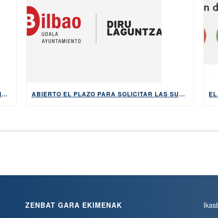
EL NUEVO BONO ‘EUSKARA BONUA’ REDUCIRÁ EL COSTE Y LA BUROCRACIA PARA APRENDER EUSKERA DESDE CERO
ABIERTO EL PLAZO PARA SOLICITAR LAS SUBVENCIONES DEL AYUNTAMIENTO DE BILBAO PARA APRENDER EUSKARA, HASTA EL 5 DE MAYO DE 2026
ZENBAT GARA EKIMENAK
Ikas