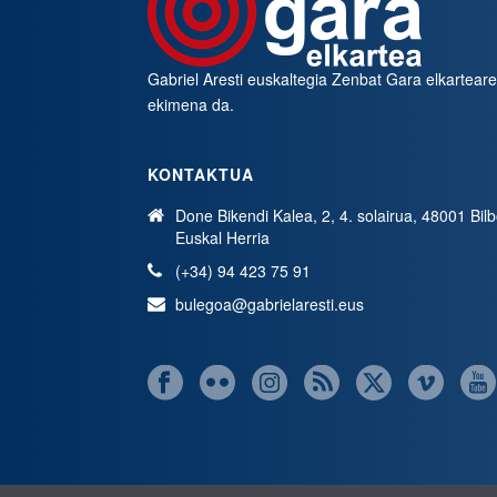
Gabriel Aresti euskaltegia
Zenbat Gara
elkartear
ekimena da.
KONTAKTUA
Done Bikendi Kalea, 2, 4. solairua, 48001 Bil
Euskal Herria
(+34) 94 423 75 91
bulegoa@gabrielaresti.eus