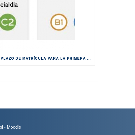
EL PLAZO DE MATRÍCULA PARA LA PRIMERA CONVOCATORIA DE 2026 DE LOS EXÁMENES DE HABE ESTARÁ ABIERTO DEL 9 AL 14 DE ABRIL
bil - Moodle