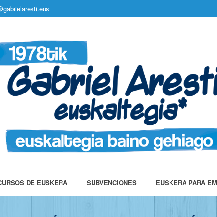
gabrielaresti.eus
CURSOS DE EUSKERA
SUBVENCIONES
EUSKERA PARA E