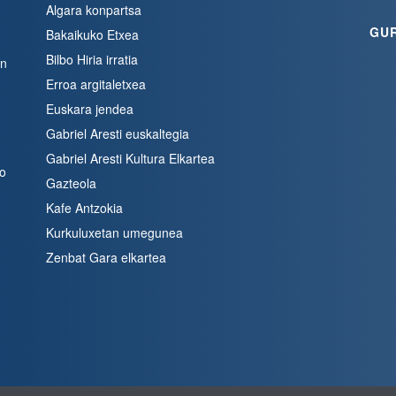
Algara konpartsa
GU
Bakaikuko Etxea
Bilbo Hiria irratia
en
Erroa argitaletxea
Euskara jendea
Gabriel Aresti euskaltegia
Gabriel Aresti Kultura Elkartea
bo
Gazteola
Kafe Antzokia
Kurkuluxetan umegunea
Zenbat Gara elkartea