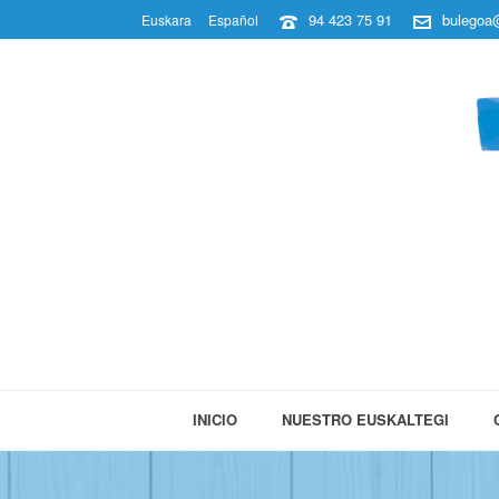
94 423 75 91
bulegoa@
Euskara
Español
INICIO
NUESTRO EUSKALTEGI