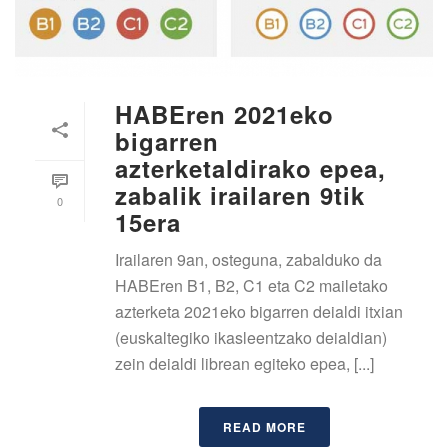
HABEren 2021eko
bigarren
azterketaldirako epea,
zabalik irailaren 9tik
0
15era
Irailaren 9an, osteguna, zabalduko da
HABEren B1, B2, C1 eta C2 mailetako
azterketa 2021eko bigarren deialdi itxian
(euskaltegiko ikasleentzako deialdian)
zein deialdi librean egiteko epea, [...]
READ MORE