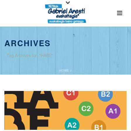
ARCHIVES
Tag Archives for: "HABE"
HOME
/