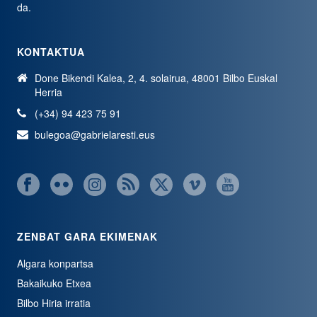
da.
KONTAKTUA
Done Bikendi Kalea, 2, 4. solairua, 48001 Bilbo Euskal
Herria
(+34) 94 423 75 91
bulegoa@gabrielaresti.eus
ZENBAT GARA EKIMENAK
Algara konpartsa
Bakaikuko Etxea
Bilbo Hiria irratia