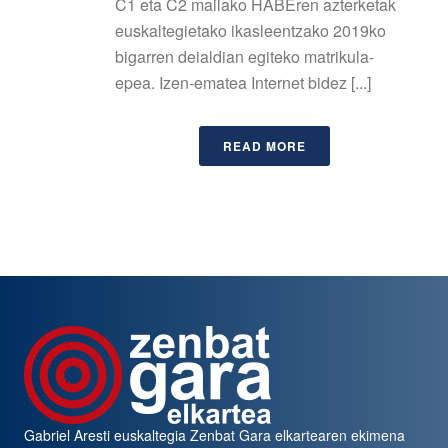
C1 eta C2 mailako HABEren azterketak
euskaltegietako ikasleentzako 2019ko
bigarren deialdian egiteko matrikula-
epea. Izen-ematea Internet bidez [...]
READ MORE
Gabriel Aresti euskaltegia
Zenbat Gara
elkartearen ekimena