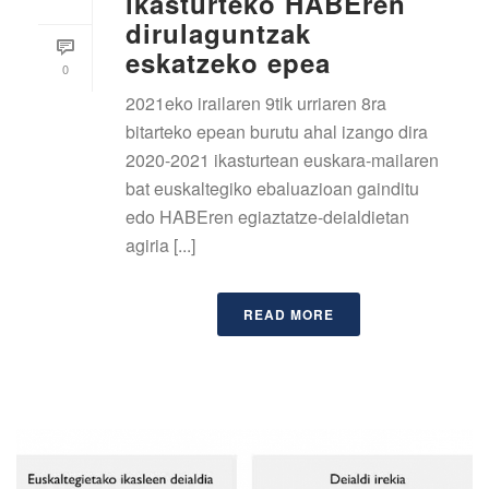
ikasturteko HABEren
dirulaguntzak
eskatzeko epea
0
2021eko irailaren 9tik urriaren 8ra
bitarteko epean burutu ahal izango dira
2020-2021 ikasturtean euskara-mailaren
bat euskaltegiko ebaluazioan gainditu
edo HABEren egiaztatze-deialdietan
agiria [...]
READ MORE