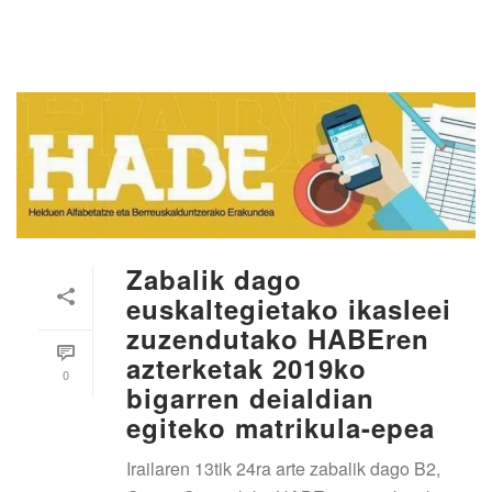
Zabalik dago
euskaltegietako ikasleei
zuzendutako HABEren
azterketak 2019ko
0
bigarren deialdian
egiteko matrikula-epea
Irailaren 13tik 24ra arte zabalik dago B2,