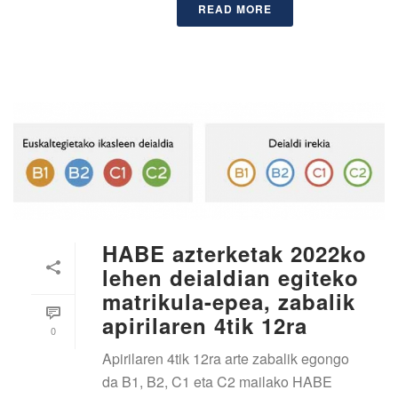
READ MORE
HABE azterketak 2022ko
lehen deialdian egiteko
matrikula-epea, zabalik
apirilaren 4tik 12ra
0
Apirilaren 4tik 12ra arte zabalik egongo
da B1, B2, C1 eta C2 mailako HABE