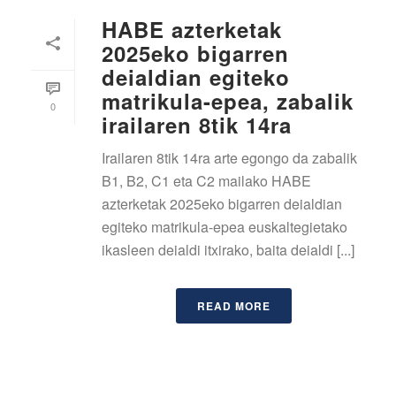
HABE azterketak
2025eko bigarren
deialdian egiteko
matrikula-epea, zabalik
0
irailaren 8tik 14ra
Irailaren 8tik 14ra arte egongo da zabalik
B1, B2, C1 eta C2 mailako HABE
azterketak 2025eko bigarren deialdian
egiteko matrikula-epea euskaltegietako
ikasleen deialdi itxirako, baita deialdi [...]
READ MORE