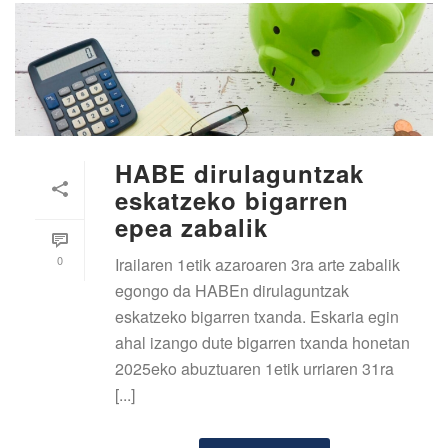
HABE dirulaguntzak
eskatzeko bigarren
epea zabalik
0
Irailaren 1etik azaroaren 3ra arte zabalik
egongo da HABEn dirulaguntzak
eskatzeko bigarren txanda. Eskaria egin
ahal izango dute bigarren txanda honetan
2025eko abuztuaren 1etik urriaren 31ra
[...]