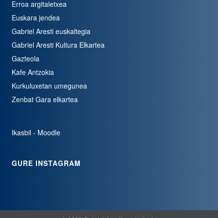
Erroa argitaletxea
Euskara jendea
Gabriel Aresti euskaltegia
Gabriel Aresti Kultura Elkartea
Gazteola
Kafe Antzokia
Kurkuluxetan umegunea
Zenbat Gara elkartea
Ikasbil - Moodle
GURE INSTAGRAM