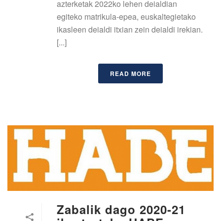
azterketak 2022ko lehen deialdian
egiteko matrikula-epea, euskaltegietako
ikasleen deialdi itxian zein deialdi irekian.
[...]
READ MORE
Zabalik dago 2020-21