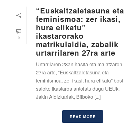
“Euskaltzaletasuna eta
feminismoa: zer ikasi,
hura elikatu”
ikastarorako
0
matrikulaldia, zabalik
urtarrilaren 27ra arte
Urtarrilaren 28an hasita eta maiatzaren
27ra arte, “Euskaltzaletasuna eta
feminismoa: zer ikasi, hura elikatu” bost
saioko ikastaroa antolatu dugu UEUk,
Jakin Aldizkariak, Bilboko [...]
READ MORE