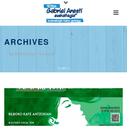
ARCHIVES
Tag Archives for: "euskara"
HOME
/