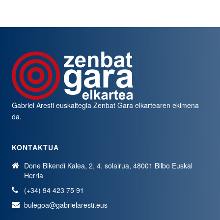
Gabriel Aresti euskaltegia
Zenbat Gara
elkartearen ekimena
da.
KONTAKTUA
Done Bikendi Kalea, 2, 4. solairua, 48001 Bilbo Euskal
Herria
(+34) 94 423 75 91
bulegoa@gabrielaresti.eus