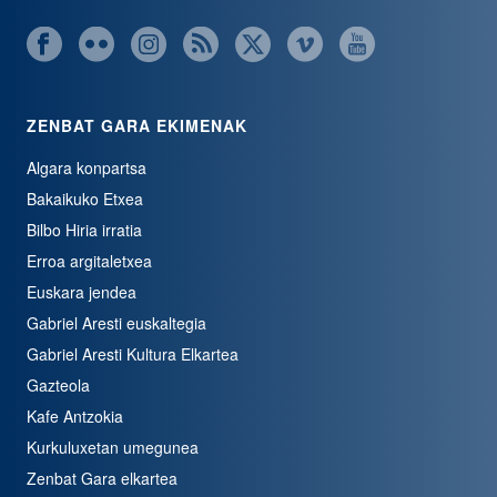
ZENBAT GARA EKIMENAK
Algara konpartsa
Bakaikuko Etxea
Bilbo Hiria irratia
Erroa argitaletxea
Euskara jendea
Gabriel Aresti euskaltegia
Gabriel Aresti Kultura Elkartea
Gazteola
Kafe Antzokia
Kurkuluxetan umegunea
Zenbat Gara elkartea