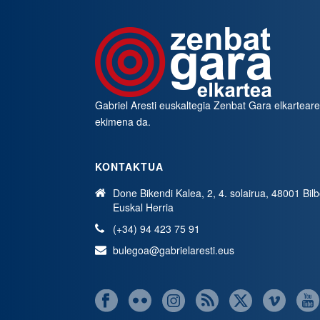
Gabriel Aresti euskaltegia
Zenbat Gara
elkartear
ekimena da.
KONTAKTUA
Done Bikendi Kalea, 2, 4. solairua, 48001 Bil
Euskal Herria
(+34) 94 423 75 91
bulegoa@gabrielaresti.eus