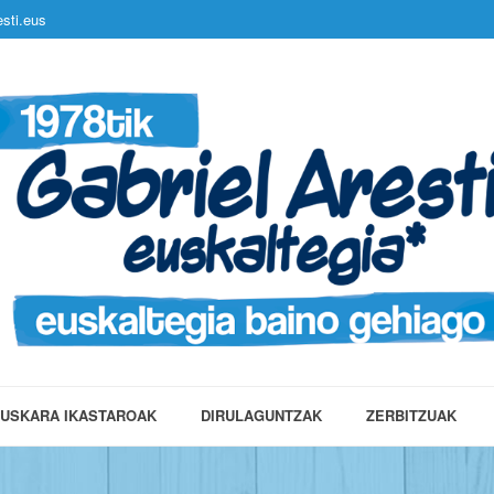
sti.eus
USKARA IKASTAROAK
DIRULAGUNTZAK
ZERBITZUAK