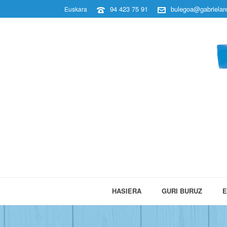
94 423 75 91
bulegoa@gabrielare
Euskara
HASIERA
GURI BURUZ
E