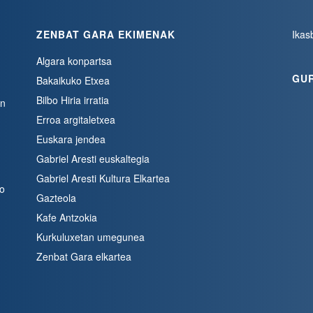
ZENBAT GARA EKIMENAK
Ikas
Algara konpartsa
GU
Bakaikuko Etxea
Bilbo Hiria irratia
en
Erroa argitaletxea
Euskara jendea
Gabriel Aresti euskaltegia
Gabriel Aresti Kultura Elkartea
bo
Gazteola
Kafe Antzokia
Kurkuluxetan umegunea
Zenbat Gara elkartea