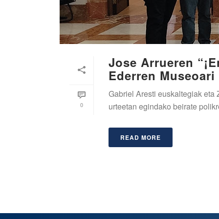
Jose Arrueren “¡E
Ederren Museoari
Gabriel Aresti euskaltegiak et
0
urteetan egindako beirate polikr
READ MORE