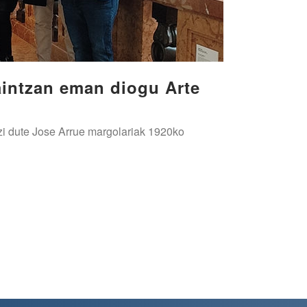
aintzan eman diogu Arte
zi dute Jose Arrue margolariak 1920ko