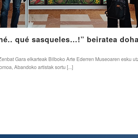
né.. qué sasqueles…!” beiratea doh
a Zenbat Gara elkarteak Bilboko Arte Ederren Museoaren esku ut
omoa, Abandoko artistak sortu [...]