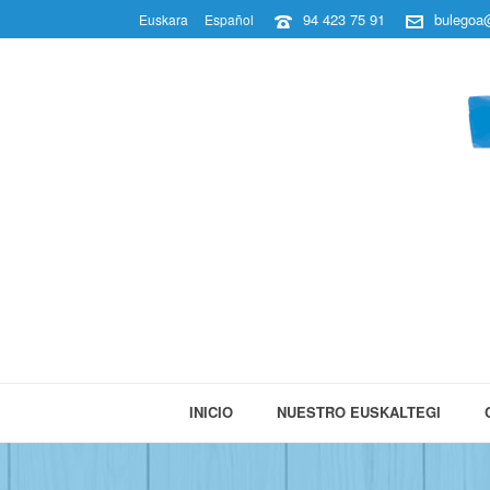
94 423 75 91
bulegoa@
Euskara
Español
INICIO
NUESTRO EUSKALTEGI