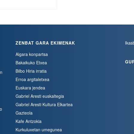
ZENBAT GARA EKIMENAK
Ikas
Algara konpartsa
GU
Bakaikuko Etxea
Bilbo Hiria irratia
en
Erroa argitaletxea
Euskara jendea
Gabriel Aresti euskaltegia
Gabriel Aresti Kultura Elkartea
bo
Gazteola
Kafe Antzokia
Kurkuluxetan umegunea