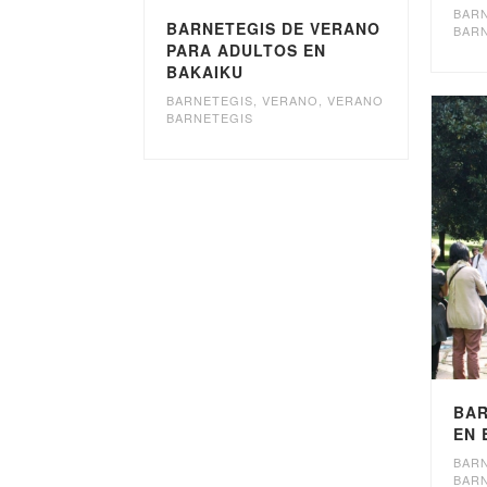
BAR
BARNETEGIS DE VERANO
BAR
PARA ADULTOS EN
BAKAIKU
BARNETEGIS
,
VERANO
,
VERANO
BARNETEGIS
BAR
EN 
BAR
BAR