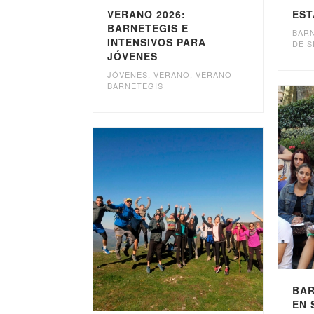
VERANO 2026:
EST
BARNETEGIS E
BAR
INTENSIVOS PARA
DE S
JÓVENES
JÓVENES
,
VERANO
,
VERANO
BARNETEGIS
BAR
EN 