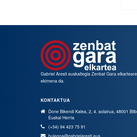
Gabriel Aresti euskaltegia
Zenbat Gara
elkartear
ekimena da.
KONTAKTUA
Done Bikendi Kalea, 2, 4. solairua, 48001 Bil
Euskal Herria
(+34) 94 423 75 91
bulegoa@gabrielaresti.eus