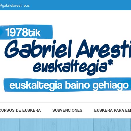
gabrielaresti.eus
CURSOS DE EUSKERA
SUBVENCIONES
EUSKERA PARA E