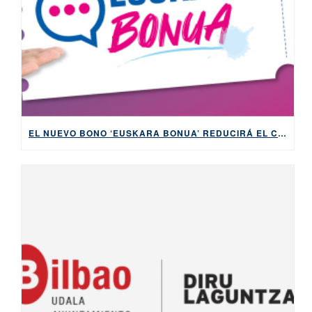
EL NUEVO BONO ‘EUSKARA BONUA’ REDUCIRÁ EL COSTE Y LA BUROCRACIA PARA APRENDER EUSKERA DESDE CERO