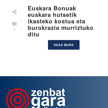
Euskara Bonuak
euskara hutsetik
ikasteko kostua eta
burokrazia murriztuko
0
ditu
READ MORE