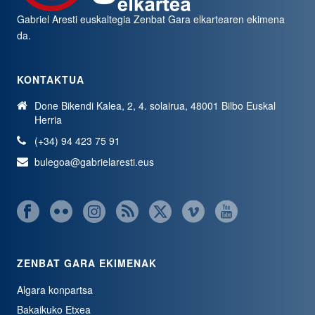
Gabriel Aresti euskaltegia
Zenbat Gara
elkartearen ekimena
da.
KONTAKTUA
Done Bikendi Kalea, 2, 4. solairua, 48001 Bilbo Euskal
Herria
(+34) 94 423 75 91
bulegoa@gabrielaresti.eus
ZENBAT GARA EKIMENAK
Algara konpartsa
Bakaikuko Etxea