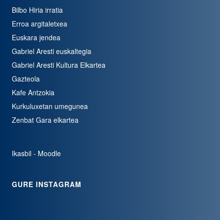
Bilbo Hiria irratia
Erroa argitaletxea
Euskara jendea
Gabriel Aresti euskaltegia
Gabriel Aresti Kultura Elkartea
Gazteola
Kafe Antzokia
Kurkuluxetan umegunea
Zenbat Gara elkartea
Ikasbil - Moodle
GURE INSTAGRAM