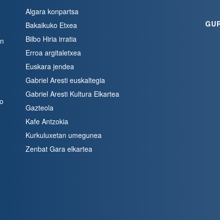
Algara konpartsa
GU
Bakaikuko Etxea
Bilbo Hiria irratia
en
Erroa argitaletxea
Euskara jendea
Gabriel Aresti euskaltegia
Gabriel Aresti Kultura Elkartea
bo
Gazteola
Kafe Antzokia
Kurkuluxetan umegunea
Zenbat Gara elkartea