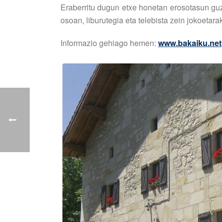
Eraberritu dugun etxe honetan erosotasun guzt
osoan, liburutegia eta telebista zein jokoetar
Informazio gehiago hemen:
www.bakaiku.net