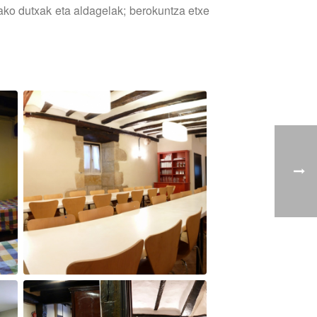
ako dutxak eta aldagelak; berokuntza etxe