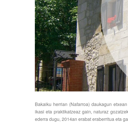
Bakaiku herrian (Nafarroa) daukagun etxean
ikasi eta praktikatzeaz gain, naturaz gozatz
ederra dugu, 2014an erabat eraberritua eta g