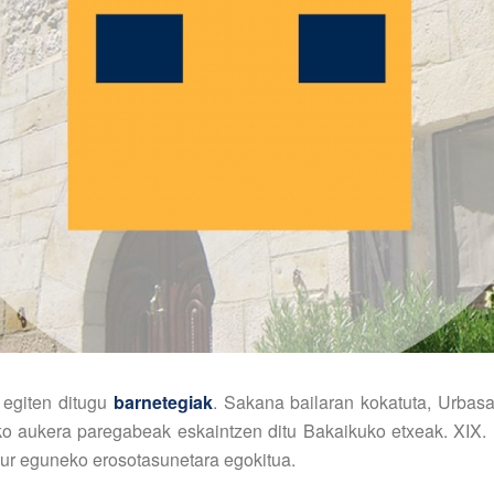
 egiten ditugu
barnetegiak
. Sakana bailaran kokatuta, Urbasa
eko aukera paregabeak eskaintzen ditu Bakaikuko etxeak. XIX.
aur eguneko erosotasunetara egokitua.