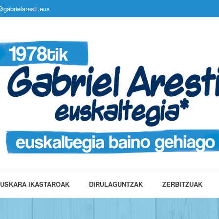
gabrielaresti.eus
USKARA IKASTAROAK
DIRULAGUNTZAK
ZERBITZUAK