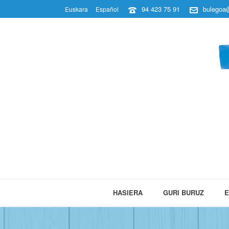
94 423 75 91
bulegoa@
Euskara
Español
HASIERA
GURI BURUZ
E