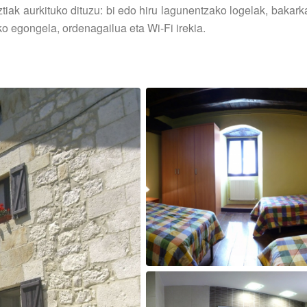
iak aurkituko dituzu: bi edo hiru lagunentzako logelak, bakark
ako egongela, ordenagailua eta Wi-Fi irekia.