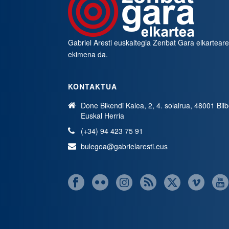
Gabriel Aresti euskaltegia
Zenbat Gara
elkartear
ekimena da.
KONTAKTUA
Done Bikendi Kalea, 2, 4. solairua, 48001 Bil
Euskal Herria
(+34) 94 423 75 91
bulegoa@gabrielaresti.eus