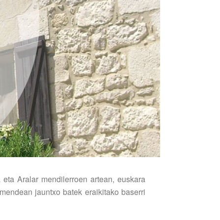
 eta Aralar mendilerroen artean, euskara
 mendean jauntxo batek eraikitako baserri