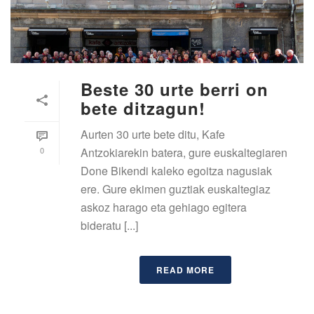
Beste 30 urte berri on
bete ditzagun!
Aurten 30 urte bete ditu, Kafe
0
Antzokiarekin batera, gure euskaltegiaren
Done Bikendi kaleko egoitza nagusiak
ere. Gure ekimen guztiak euskaltegiaz
askoz harago eta gehiago egitera
bideratu [...]
READ MORE