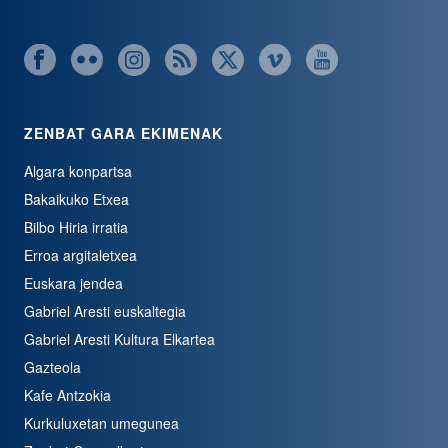
ZENBAT GARA EKIMENAK
Algara konpartsa
Bakaikuko Etxea
Bilbo Hiria irratia
Erroa argitaletxea
Euskara jendea
Gabriel Aresti euskaltegia
Gabriel Aresti Kultura Elkartea
Gazteola
Kafe Antzokia
Kurkuluxetan umegunea