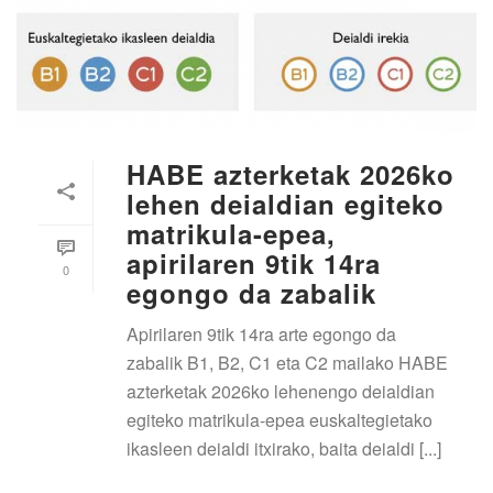
HABE azterketak 2026ko
lehen deialdian egiteko
matrikula-epea,
apirilaren 9tik 14ra
0
egongo da zabalik
Apirilaren 9tik 14ra arte egongo da
zabalik B1, B2, C1 eta C2 mailako HABE
azterketak 2026ko lehenengo deialdian
egiteko matrikula-epea euskaltegietako
ikasleen deialdi itxirako, baita deialdi [...]