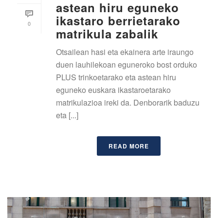
astean hiru eguneko
ikastaro berrietarako
0
matrikula zabalik
Otsailean hasi eta ekainera arte iraungo
duen lauhilekoan eguneroko bost orduko
PLUS trinkoetarako eta astean hiru
eguneko euskara ikastaroetarako
matrikulazioa ireki da. Denborarik baduzu
eta [...]
READ MORE