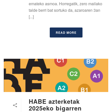
emateko asmoa. Horregatik, zero mailako
talde berri bat sortuko da, azaroaren 3an
[...]
READ MORE
HABE azterketak
2025eko bigarren