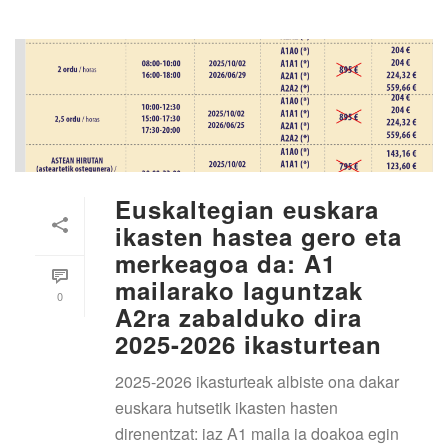
Euskaltegian euskara
ikasten hastea gero eta
merkeagoa da: A1
mailarako laguntzak
0
A2ra zabalduko dira
2025-2026 ikasturtean
2025-2026 ikasturteak albiste ona dakar
euskara hutsetik ikasten hasten
direnentzat: iaz A1 maila ia doakoa egin