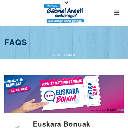
FAQS
HOME
/
FAQS
Euskara Bonuak