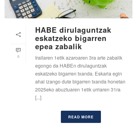
HABE dirulaguntzak
eskatzeko bigarren
epea zabalik
0
Irailaren 1etik azaroaren 3ra arte zabalik
egongo da HABEn dirulaguntzak
eskatzeko bigarren txanda. Eskaria egin
ahal izango dute bigarren txanda honetan
2025eko abuztuaren 1etik urriaren 31ra
[...]
READ MORE