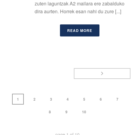
zuten laguntzak A2 mailara ere zabalduko
dira aurten. Horrek esan nahi du zure [...]
READ MORE
1
2
3
4
5
6
7
8
9
10
page
1
of
10