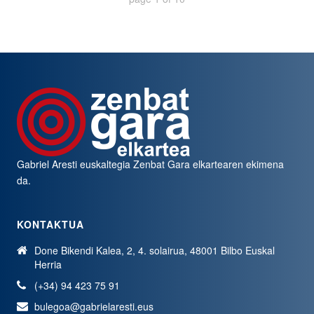
Gabriel Aresti euskaltegia
Zenbat Gara
elkartearen ekimena
da.
KONTAKTUA
Done Bikendi Kalea, 2, 4. solairua, 48001 Bilbo Euskal
Herria
(+34) 94 423 75 91
bulegoa@gabrielaresti.eus