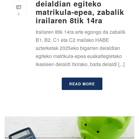
deialdian egiteko
matrikula-epea, zabalik
0
irailaren 8tik 14ra
Irailaren 8tik 14ra arte egongo da zabalik
B1, B2, C1 eta C2 mailako HABE
azterketak 2025eko bigarren deialdian
egiteko matrikula-epea euskaltegietako
ikasleen deialdi itxirako, baita deialdi [...]
READ MORE