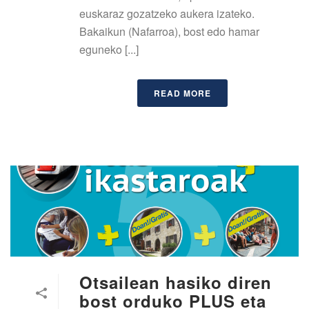
euskaraz gozatzeko aukera izateko.
Bakaikun (Nafarroa), bost edo hamar
eguneko [...]
READ MORE
Otsailean hasiko diren
bost orduko PLUS eta