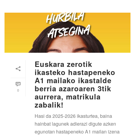
Euskara zerotik
ikasteko hastapeneko
A1 mailako ikastalde
berria azaroaren 3tik
0
aurrera, matrikula
zabalik!
Hasi da 2025-2026 ikasturtea, baina
hainbat lagunek adierazi digute azken
egunotan hastapeneko A1 mailan izena