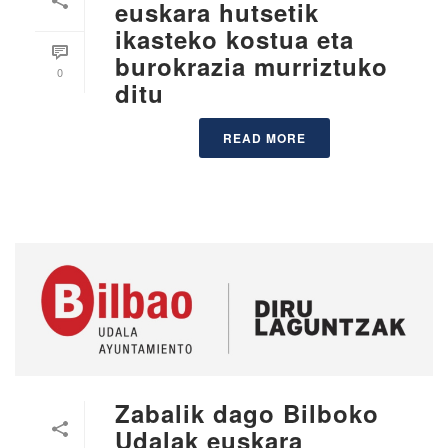
euskara hutsetik
ikasteko kostua eta
burokrazia murriztuko
0
ditu
READ MORE
Zabalik dago Bilboko
Udalak euskara