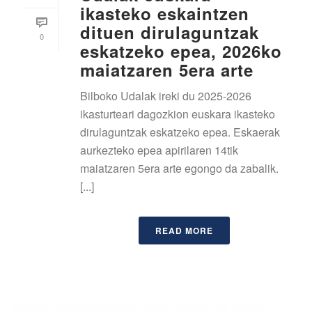
ikasteko eskaintzen
dituen dirulaguntzak
0
eskatzeko epea, 2026ko
maiatzaren 5era arte
Bilboko Udalak ireki du 2025-2026
ikasturteari dagozkion euskara ikasteko
dirulaguntzak eskatzeko epea. Eskaerak
aurkezteko epea apirilaren 14tik
maiatzaren 5era arte egongo da zabalik.
[...]
READ MORE