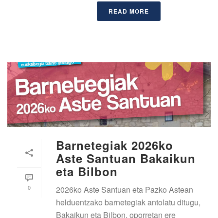
READ MORE
Barnetegiak 2026ko
Aste Santuan Bakaikun
eta Bilbon
0
2026ko Aste Santuan eta Pazko Astean
helduentzako barnetegiak antolatu ditugu,
Bakaikun eta Bilbon, oporretan ere