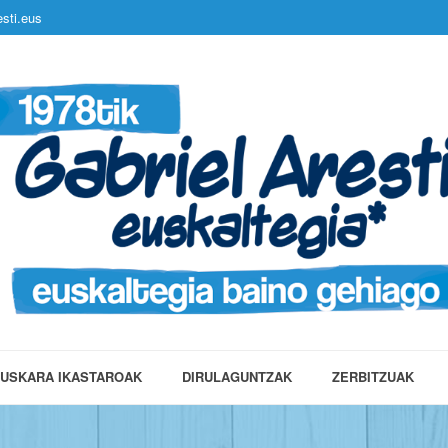
sti.eus
USKARA IKASTAROAK
DIRULAGUNTZAK
ZERBITZUAK