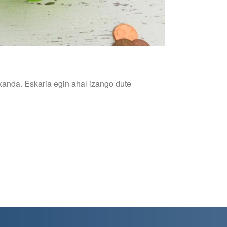
xanda. Eskaria egin ahal izango dute