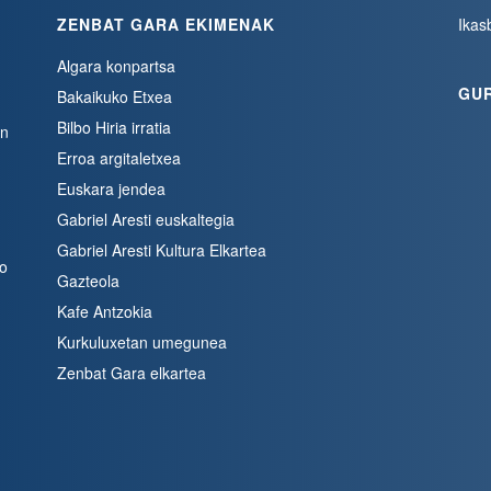
ZENBAT GARA EKIMENAK
Ikas
Algara konpartsa
GU
Bakaikuko Etxea
Bilbo Hiria irratia
en
Erroa argitaletxea
Euskara jendea
Gabriel Aresti euskaltegia
Gabriel Aresti Kultura Elkartea
bo
Gazteola
Kafe Antzokia
Kurkuluxetan umegunea
Zenbat Gara elkartea