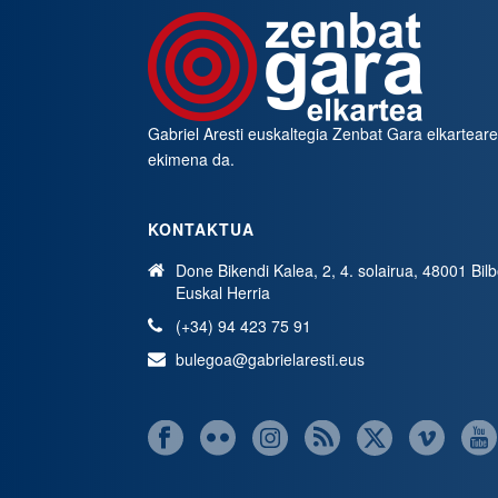
Gabriel Aresti euskaltegia
Zenbat Gara
elkartear
ekimena da.
KONTAKTUA
Done Bikendi Kalea, 2, 4. solairua, 48001 Bil
Euskal Herria
(+34) 94 423 75 91
bulegoa@gabrielaresti.eus