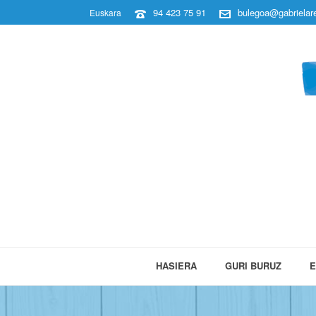
94 423 75 91
bulegoa@gabrielare
Euskara
HASIERA
GURI BURUZ
E