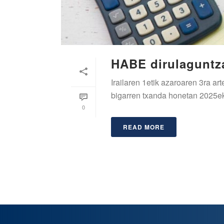
HABE dirulaguntza
Irailaren 1etik azaroaren 3ra a
bigarren txanda honetan 2025eko 
0
READ MORE