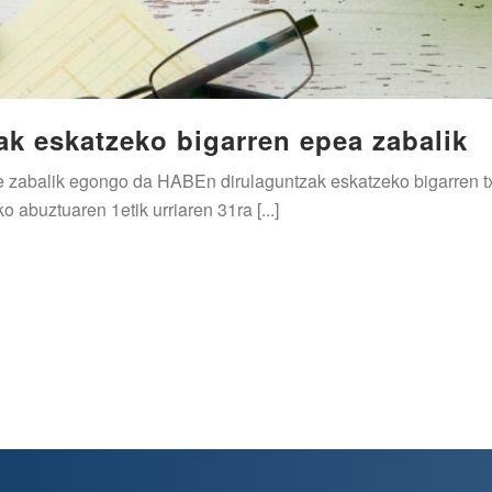
k eskatzeko bigarren epea zabalik
rte zabalik egongo da HABEn dirulaguntzak eskatzeko bigarren t
abuztuaren 1etik urriaren 31ra [...]