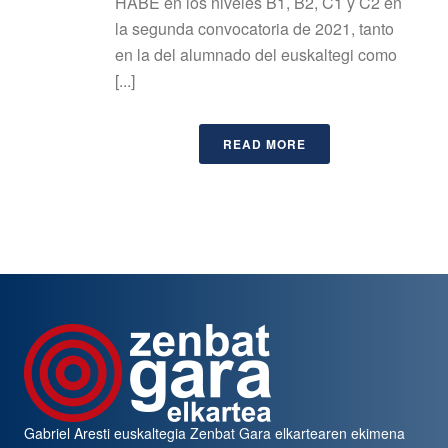
HABE en los niveles B1, B2, C1 y C2 en
la segunda convocatoria de 2021, tanto
en la del alumnado del euskaltegi como
[...]
READ MORE
Gabriel Aresti euskaltegia
Zenbat Gara
elkartearen ekimena